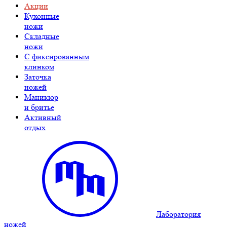
Акции
Кухонные
ножи
Складные
ножи
C фиксированным
клинком
Заточка
ножей
Маникюр
и бритье
Активный
отдых
Лаборатория
ножей