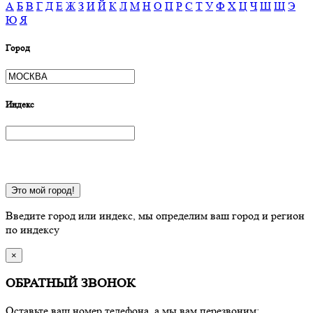
А
Б
В
Г
Д
Е
Ж
З
И
Й
К
Л
М
Н
О
П
Р
С
Т
У
Ф
Х
Ц
Ч
Ш
Щ
Э
Ю
Я
Город
Индекс
Это мой город!
Введите город или индекс, мы определим ваш город и регион
по индексу
×
ОБРАТНЫЙ ЗВОНОК
Оставьте ваш номер телефона, а мы вам перезвоним: