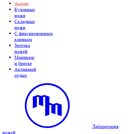
Акции
Кухонные
ножи
Складные
ножи
C фиксированным
клинком
Заточка
ножей
Маникюр
и бритье
Активный
отдых
Лаборатория
ножей