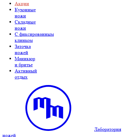
Акции
Кухонные
ножи
Складные
ножи
C фиксированным
клинком
Заточка
ножей
Маникюр
и бритье
Активный
отдых
Лаборатория
ножей