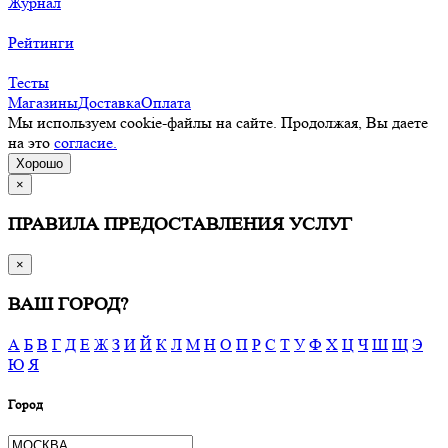
Журнал
Рейтинги
Тесты
Магазины
Доставка
Оплата
Мы используем cookie-файлы на сайте. Продолжая, Вы даете
на это
согласие.
Хорошо
×
ПРАВИЛА ПРЕДОСТАВЛЕНИЯ УСЛУГ
×
ВАШ ГОРОД?
А
Б
В
Г
Д
Е
Ж
З
И
Й
К
Л
М
Н
О
П
Р
С
Т
У
Ф
Х
Ц
Ч
Ш
Щ
Э
Ю
Я
Город