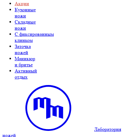
Акции
Кухонные
ножи
Складные
ножи
C фиксированным
клинком
Заточка
ножей
Маникюр
и бритье
Активный
отдых
Лаборатория
ножей