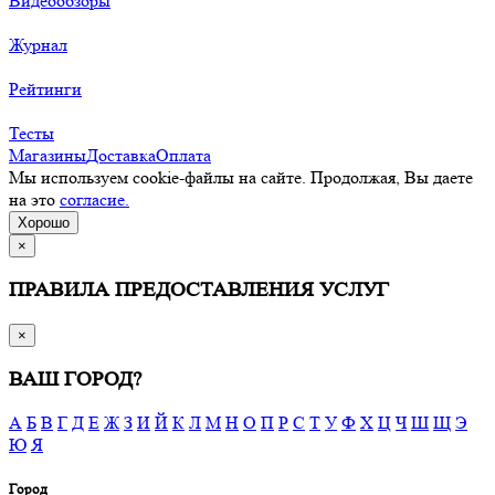
Видеообзоры
Журнал
Рейтинги
Тесты
Магазины
Доставка
Оплата
Мы используем cookie-файлы на сайте. Продолжая, Вы даете
на это
согласие.
Хорошо
×
ПРАВИЛА ПРЕДОСТАВЛЕНИЯ УСЛУГ
×
ВАШ ГОРОД?
А
Б
В
Г
Д
Е
Ж
З
И
Й
К
Л
М
Н
О
П
Р
С
Т
У
Ф
Х
Ц
Ч
Ш
Щ
Э
Ю
Я
Город