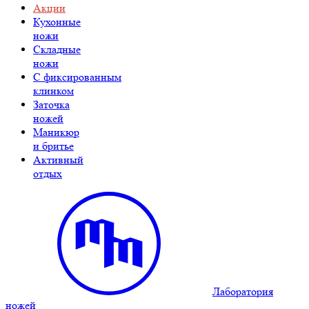
Акции
Кухонные
ножи
Складные
ножи
C фиксированным
клинком
Заточка
ножей
Маникюр
и бритье
Активный
отдых
Лаборатория
ножей