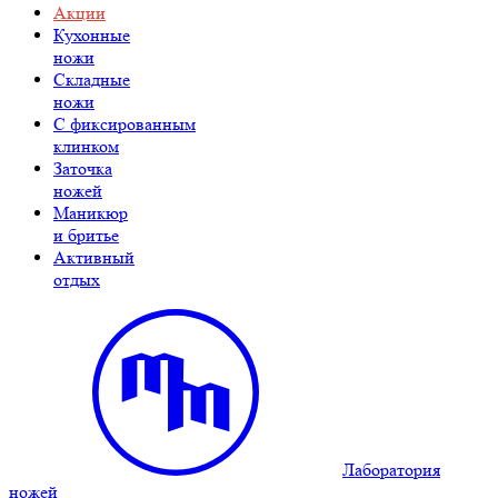
Акции
Кухонные
ножи
Складные
ножи
C фиксированным
клинком
Заточка
ножей
Маникюр
и бритье
Активный
отдых
Лаборатория
ножей