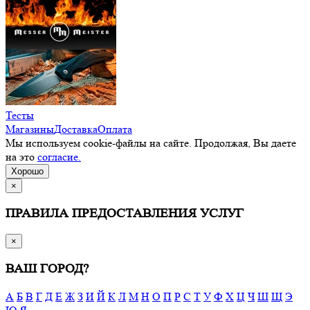
Тесты
Магазины
Доставка
Оплата
Мы используем cookie-файлы на сайте. Продолжая, Вы даете
на это
согласие.
Хорошо
×
ПРАВИЛА ПРЕДОСТАВЛЕНИЯ УСЛУГ
×
ВАШ ГОРОД?
А
Б
В
Г
Д
Е
Ж
З
И
Й
К
Л
М
Н
О
П
Р
С
Т
У
Ф
Х
Ц
Ч
Ш
Щ
Э