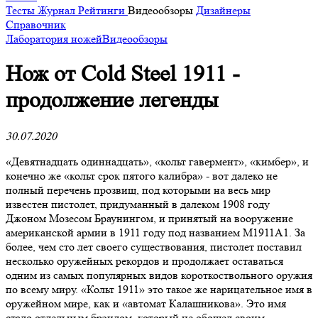
Тесты
Журнал
Рейтинги
Видеообзоры
Дизайнеры
Справочник
Лаборатория ножей
Видеообзоры
Нож от Cold Steel 1911 -
продолжение легенды
30.07.2020
«Девятнадцать одиннадцать», «кольт гавермент», «кимбер», и
конечно же «кольт срок пятого калибра» - вот далеко не
полный перечень прозвищ, под которыми на весь мир
известен пистолет, придуманный в далеком 1908 году
Джоном Мозесом Браунингом, и принятый на вооружение
американской армии в 1911 году под названием М1911А1. За
более, чем сто лет своего существования, пистолет поставил
несколько оружейных рекордов и продолжает оставаться
одним из самых популярных видов короткоствольного оружия
по всему миру. «Кольт 1911» это такое же нарицательное имя в
оружейном мире, как и «автомат Калашникова». Это имя
стало отдельным брэндом, который не обошел своим