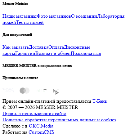
Messer Meister
Наши магазины
Фото магазинов
О компании
Лаборатория
ножей
Тесты ножей
Для покупателей
Как заказать
Доставка
Оплата
Дисконтные
карты
Гарантии
Возврат и обмен
Пожаловаться
MESSER MEISTER в социальных сетях
Принимаем к оплате
Прием онлайн-платежей предоставляется
Т-Банк
.
© 2007 — 2026 MESSER MEISTER
Правила использования сайта
Политика обработки персональных данных и cookies
Сделано с
в
OKC.Media
Работает на
CustomCMS