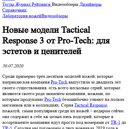
Тесты
Журнал
Рейтинги
Видеообзоры
Дизайнеры
Справочник
Лаборатория ножей
Видеообзоры
Новые модели Tactical
Response 3 от Pro-Tech: для
эстетов и ценителей
30.07.2020
Среди примерно трёх десятков моделей ножей, которые
американская компания
Pro-Tech
выпустила за двадцать лет
своего существования, есть всего несколько серий, которые
являются своего рода знаменем компании, ножами, по
которым продукцию
Pro-Tech
безошибочно узнают на полках
магазинов или в коллекциях. Серия
Tactical Response
,
пожалуй, самая популярная среди их ножей – недаром сейчас
она содержит в себе аж целых пять подсерий, которые в
ассортименте компании идут просто под номерами от
TR-1
до
TR-5
. Сегодня мы поговорим о двух новинках 2019 года в