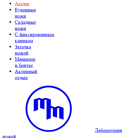
Акции
Кухонные
ножи
Складные
ножи
C фиксированным
клинком
Заточка
ножей
Маникюр
и бритье
Активный
отдых
Лаборатория
ножей