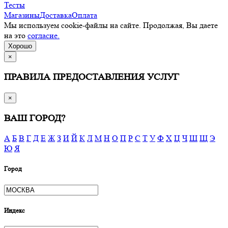
Тесты
Магазины
Доставка
Оплата
Мы используем cookie-файлы на сайте. Продолжая, Вы даете
на это
согласие.
Хорошо
×
ПРАВИЛА ПРЕДОСТАВЛЕНИЯ УСЛУГ
×
ВАШ ГОРОД?
А
Б
В
Г
Д
Е
Ж
З
И
Й
К
Л
М
Н
О
П
Р
С
Т
У
Ф
Х
Ц
Ч
Ш
Щ
Э
Ю
Я
Город
Индекс