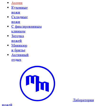
Акции
Кухонные
ножи
Складные
ножи
C фиксированным
клинком
Заточка
ножей
Маникюр
и бритье
Активный
отдых
Лаборатория
ножей