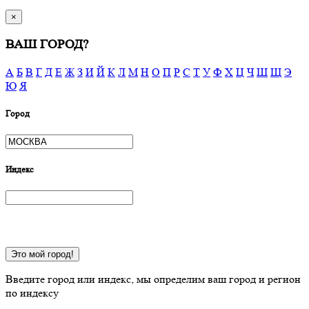
×
ВАШ ГОРОД?
А
Б
В
Г
Д
Е
Ж
З
И
Й
К
Л
М
Н
О
П
Р
С
Т
У
Ф
Х
Ц
Ч
Ш
Щ
Э
Ю
Я
Город
Индекс
Это мой город!
Введите город или индекс, мы определим ваш город и регион
по индексу