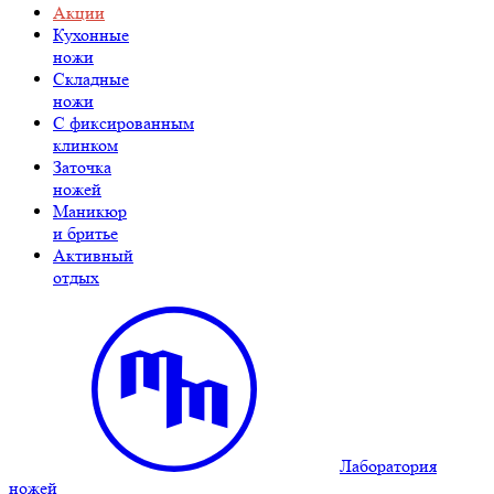
Акции
Кухонные
ножи
Складные
ножи
C фиксированным
клинком
Заточка
ножей
Маникюр
и бритье
Активный
отдых
Лаборатория
ножей