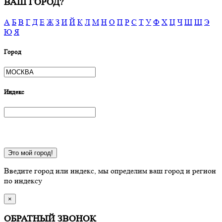
ВАШ ГОРОД?
А
Б
В
Г
Д
Е
Ж
З
И
Й
К
Л
М
Н
О
П
Р
С
Т
У
Ф
Х
Ц
Ч
Ш
Щ
Э
Ю
Я
Город
Индекс
Это мой город!
Введите город или индекс, мы определим ваш город и регион
по индексу
×
ОБРАТНЫЙ ЗВОНОК