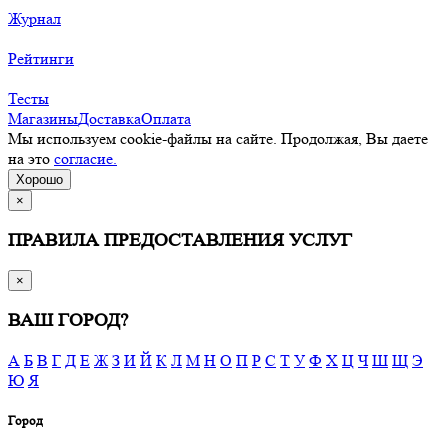
Журнал
Рейтинги
Тесты
Магазины
Доставка
Оплата
Мы используем cookie-файлы на сайте. Продолжая, Вы даете
на это
согласие.
Хорошо
×
ПРАВИЛА ПРЕДОСТАВЛЕНИЯ УСЛУГ
×
ВАШ ГОРОД?
А
Б
В
Г
Д
Е
Ж
З
И
Й
К
Л
М
Н
О
П
Р
С
Т
У
Ф
Х
Ц
Ч
Ш
Щ
Э
Ю
Я
Город