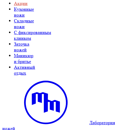
Акции
Кухонные
ножи
Складные
ножи
C фиксированным
клинком
Заточка
ножей
Маникюр
и бритье
Активный
отдых
Лаборатория
ножей