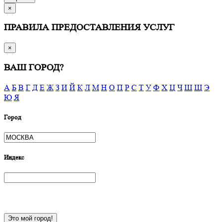
×
ПРАВИЛА ПРЕДОСТАВЛЕНИЯ УСЛУГ
×
ВАШ ГОРОД?
А
Б
В
Г
Д
Е
Ж
З
И
Й
К
Л
М
Н
О
П
Р
С
Т
У
Ф
Х
Ц
Ч
Ш
Щ
Э
Ю
Я
Город
Индекс
Это мой город!