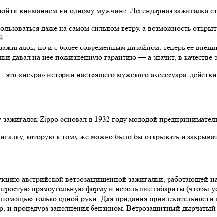
обойти вниманием ни одному мужчине. Легендарная зажигалка с
ользоваться даже на самом сильном ветру, а возможность открыт
й.
ы зажигалок, но и с более современным дизайном: теперь ее вне
ки давал на нее пожизненную гарантию — а значит, в качестве э
 это «искра» истории настоящего мужского аксессуара, действи
зажигалок Zippo основал в 1932 году молодой предпринимател
галку, которую к тому же можно было бы открывать и закрыват
рукцию австрийской ветрозащищенной зажигалки, работающей н
 простую прямоугольную форму и небольшие габариты (чтобы ус
 помощью только одной руки. Для придания привлекательности 
р, и процедура заполнения бензином. Ветрозащитный дырчатый к