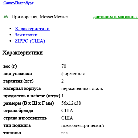
Санкт-Петербург
Приморская, MesserMeister
доставим в магазин
з
Характеристики
Зажигалки
ZIPPO (США)
Характеристики
вес (г)
70
вид упаковки
фирменная
гарантия (лет)
2
материал корпуса
нержавеющая сталь
предметов в наборе (штук)
1
размеры (В х Ш х Г мм)
56х12х38
страна бренда
США
страна изготовитель
США
тип поджига
пьезоэлектрический
топливо
газ