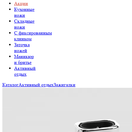
Акции
Кухонные
ножи
Складные
ножи
C фиксированным
клинком
Заточка
ножей
Маникюр
и бритье
Активный
отдых
Каталог
Активный отдых
Зажигалки