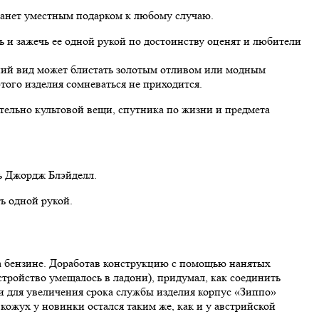
танет уместным подарком к любому случаю.
ь и зажечь ее одной рукой по достоинству оценят и любители
шний вид может блистать золотым отливом или модным
того изделия сомневаться не приходится.
тельно культовой вещи, спутника по жизни и предмета
ь Джордж Блэйделл.
ь одной рукой.
а бензине. Доработав конструкцию с помощью нанятых
тройство умещалось в ладони), придумал, как соединить
и для увеличения срока службы изделия корпус «Зиппо»
ожух у новинки остался таким же, как и у австрийской