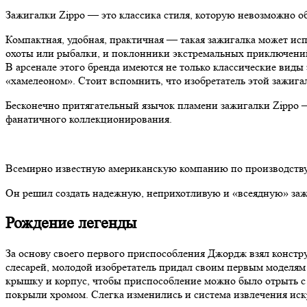
Зажигалки Zippo — это классика стиля, которую невозможно 
Компактная, удобная, практичная — такая зажигалка может исп
охоты или рыбалки, и поклонники экстремальных приключени
В арсенале этого бренда имеются не только классические вид
«хамелеоном». Стоит вспомнить, что изобретатель этой зажигал
Бесконечно притягательный язычок пламени зажигалки Zippo —
фанатичного коллекционирования.
Всемирно известную американскую компанию по производству 
Он решил создать надежную, неприхотливую и «всеядную» зажи
Рождение легенды
За основу своего первого приспособления Джордж взял конст
слесарей, молодой изобретатель придал своим первым моделям
крышку и корпус, чтобы приспособление можно было отрыть с
покрыли хромом. Слегка изменились и система извлечения иск