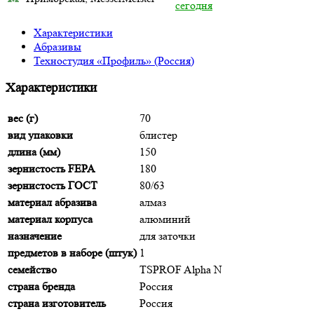
сегодня
Характеристики
Абразивы
Техностудия «Профиль» (Россия)
Характеристики
вес (г)
70
вид упаковки
блистер
длина (мм)
150
зернистость FEPA
180
зернистость ГОСТ
80/63
материал абразива
алмаз
материал корпуса
алюминий
назначение
для заточки
предметов в наборе (штук)
1
семейство
TSPROF Alpha N
страна бренда
Россия
страна изготовитель
Россия