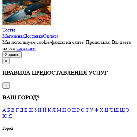
Тесты
Магазины
Доставка
Оплата
Мы используем cookie-файлы на сайте. Продолжая, Вы даете
на это
согласие.
Хорошо
×
ПРАВИЛА ПРЕДОСТАВЛЕНИЯ УСЛУГ
×
ВАШ ГОРОД?
А
Б
В
Г
Д
Е
Ж
З
И
Й
К
Л
М
Н
О
П
Р
С
Т
У
Ф
Х
Ц
Ч
Ш
Щ
Э
Ю
Я
Город