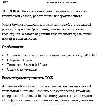
тип
точильный камень
TSPROF Alpha
- это уникальные алмазные бруски на
каучуковой связке, работающие невероятно чисто.
Узкие бруски подходят для заточки ножей с S-образной
режущей кромкой (рекурвой), клинков со сложной
геометрией, а также коротких лезвий многопредметных
ножей и мультитулов.
Особенности:
Справляются с любыми сталями твердостью до 70 HRC
Ширина: 12 мм
Толщина: 3 мм ± 0.15 мм
Связка: каучуковая
Рекомендуется применять СОЖ.
Абразивный элемент — ключевая составляющая любой
точильной системы. Без него она бесполезна, какой бы
совершенной не была бы ее конструкция. «Техностудия
«Профиль» славится своими высокоточными изделиями
по заточке ножей, способными работать с любым типом