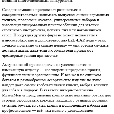
позиции многочисленным конкурентам.
Сегодня компания продолжает развиваться и
совершенствоваться, занимаясь выпуском линеек карманных
точилок, поварских мусатов, универсальных наборов и
узкоспециализированных приспособлений для заточки
столярного инструмента, цепных пил или наконечников
стрел. Продукция других фирм не может похвастаться
износостойкостью и долговечностью EZE-LAP, ведь у этих
точилок поистине «стальные нервы» — они готовы служить
десятилетиями, даже если их обладатели прилагают
чрезмерные усилия при заточке.
Американский производитель не разменивается на
изысканную отделку — его творения предельно просты,
функциональны и эргономичны. И все же в не слишком
богатом и разнообразном ассортименте изделие по душе
найдет даже самый требовательный клиент, выбрав точилку
для себя и в подарок. В каталоге интернет-магазина
MesserMeister представлены компактные алмазные бруски для
заточки рыболовных крючков, надфили с разными формами
сечения, бруски, мусаты, камни и полноценные наборы для
профессионалов — всё, чем можно с удовольствием