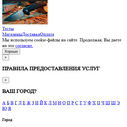
Тесты
Магазины
Доставка
Оплата
Мы используем cookie-файлы на сайте. Продолжая, Вы даете
на это
согласие.
Хорошо
×
ПРАВИЛА ПРЕДОСТАВЛЕНИЯ УСЛУГ
×
ВАШ ГОРОД?
А
Б
В
Г
Д
Е
Ж
З
И
Й
К
Л
М
Н
О
П
Р
С
Т
У
Ф
Х
Ц
Ч
Ш
Щ
Э
Ю
Я
Город