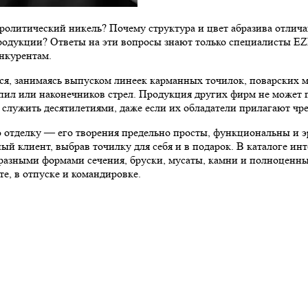
ролитический никель? Почему структура и цвет абразива отлич
продукции? Ответы на эти вопросы знают только специалисты E
нкурентам.
ся, занимаясь выпуском линеек карманных точилок, поварских 
пил или наконечников стрел. Продукция других фирм не может 
служить десятилетиями, даже если их обладатели прилагают чре
 отделку — его творения предельно просты, функциональны и э
ый клиент, выбрав точилку для себя и в подарок. В каталоге ин
разными формами сечения, бруски, мусаты, камни и полноценны
те, в отпуске и командировке.