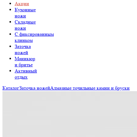
Акции
Кухонные
ножи
Складные
ножи
C фиксированным
клинком
Заточка
ножей
Маникюр
и бритье
Активный
отдых
Каталог
Заточка ножей
Алмазные точильные камни и бруски