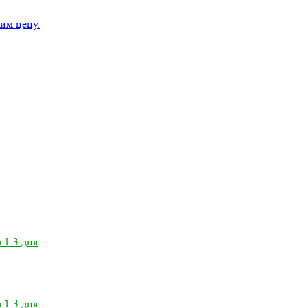
им цену.
а 1-3 дня
а 1-3 дня