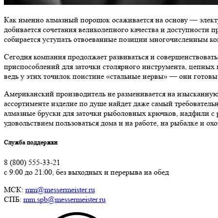
Как именно алмазный порошок осаживается на основу — элект
добивается сочетания великолепного качества и доступности 
собирается уступать отвоеванные позиции многочисленным ко
Сегодня компания продолжает развиваться и совершенствовать
приспособлений для заточки столярного инструмента, цепных 
ведь у этих точилок поистине «стальные нервы» — они готовы 
Американский производитель не разменивается на изысканную
ассортименте изделие по душе найдет даже самый требовательн
алмазные бруски для заточки рыболовных крючков, надфили с 
удовольствием пользоваться дома и на работе, на рыбалке и охо
Служба поддержки
8 (800) 555-33-21
с 9:00 до 21:00, без выходных и перерыва на обед
МСК:
mm@messermeister.ru
СПБ:
mm.spb@messermeister.ru