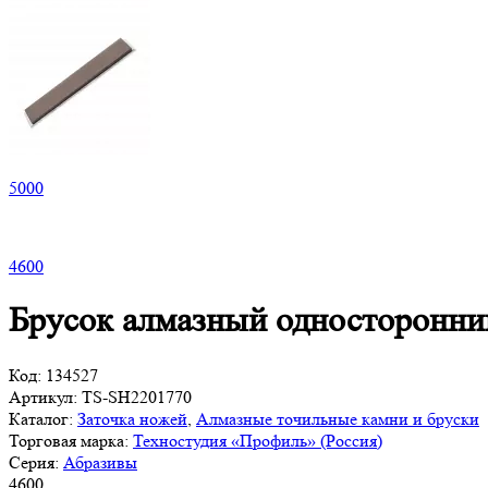
5
000
4
600
Брусок алмазный односторонни
Код:
134527
Артикул:
TS-SH2201770
Каталог:
Заточка ножей
,
Алмазные точильные камни и бруски
Торговая марка:
Техностудия «Профиль» (Россия)
Серия:
Абразивы
4
600