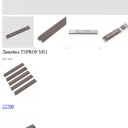
Линейка TSPROF MS1
22
700