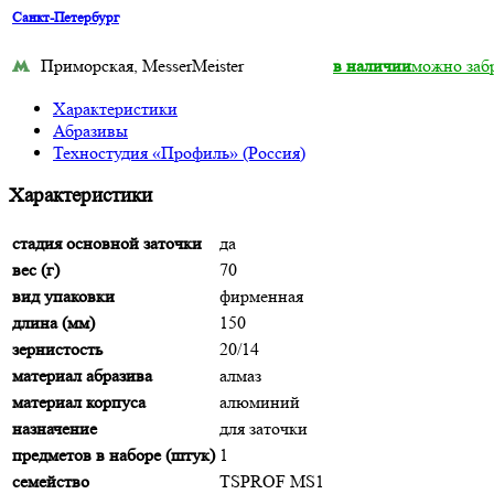
Санкт-Петербург
Приморская, MesserMeister
в наличии
можно забр
Характеристики
Абразивы
Техностудия «Профиль» (Россия)
Характеристики
cтадия основной заточки
да
вес (г)
70
вид упаковки
фирменная
длина (мм)
150
зернистость
20/14
материал абразива
алмаз
материал корпуса
алюминий
назначение
для заточки
предметов в наборе (штук)
1
семейство
TSPROF MS1