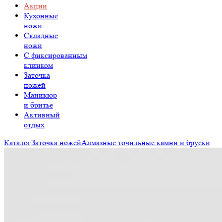
Акции
Кухонные
ножи
Складные
ножи
C фиксированным
клинком
Заточка
ножей
Маникюр
и бритье
Активный
отдых
Каталог
Заточка ножей
Алмазные точильные камни и бруски