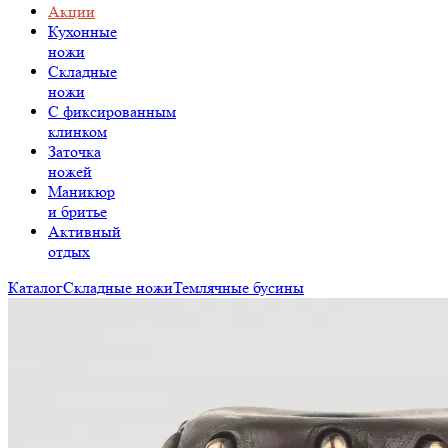
Акции
Кухонные
ножи
Складные
ножи
C фиксированным
клинком
Заточка
ножей
Маникюр
и бритье
Активный
отдых
Каталог
Складные ножи
Темлячные бусины