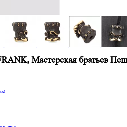
/FRANK, Мастерская братьев Пе
я)
им цену.