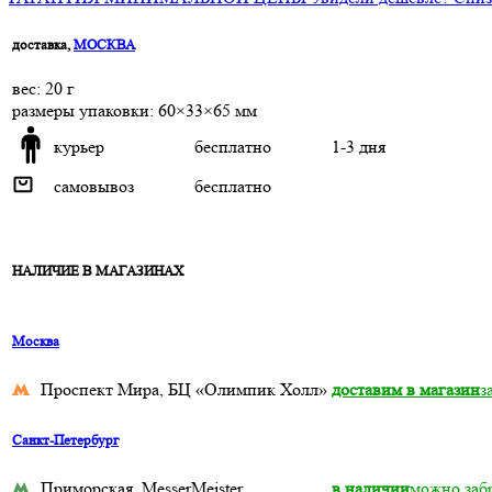
доставка,
МОСКВА
веc: 20 г
размеры упаковки: 60×33×65 мм
курьер
бесплатно
1-3 дня
самовывоз
бесплатно
НАЛИЧИЕ В МАГАЗИНАХ
Москва
Проспект Мира, БЦ «Олимпик Холл»
доставим в магазин
з
Санкт-Петербург
Приморская, MesserMeister
в наличии
можно забр