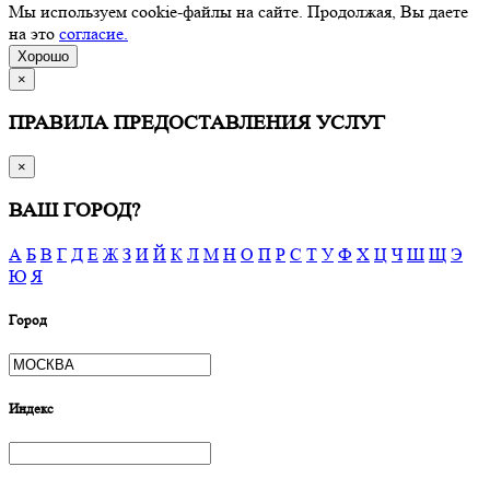
Мы используем cookie-файлы на сайте. Продолжая, Вы даете
на это
согласие.
Хорошо
×
ПРАВИЛА ПРЕДОСТАВЛЕНИЯ УСЛУГ
×
ВАШ ГОРОД?
А
Б
В
Г
Д
Е
Ж
З
И
Й
К
Л
М
Н
О
П
Р
С
Т
У
Ф
Х
Ц
Ч
Ш
Щ
Э
Ю
Я
Город
Индекс