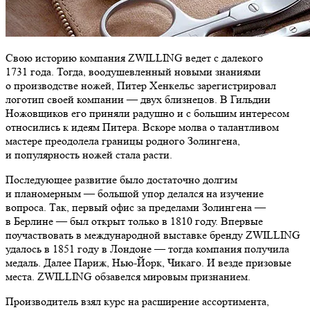
Свою историю компания ZWILLING ведет с далекого
1731 года. Тогда, воодушевленный новыми знаниями
о производстве ножей, Питер Хенкельс зарегистрировал
логотип своей компании — двух близнецов. В Гильдии
Ножовщиков его приняли радушно и с большим интересом
относились к идеям Питера. Вскоре молва о талантливом
мастере преодолела границы родного Золингена,
и популярность ножей стала расти.
Последующее развитие было достаточно долгим
и планомерным — большой упор делался на изучение
вопроса. Так, первый офис за пределами Золингена —
в Берлине — был открыт только в 1810 году. Впервые
поучаствовать в международной выставке бренду ZWILLING
удалось в 1851 году в Лондоне — тогда компания получила
медаль. Далее Париж, Нью-Йорк, Чикаго. И везде призовые
места. ZWILLING обзавелся мировым признанием.
Производитель взял курс на расширение ассортимента,