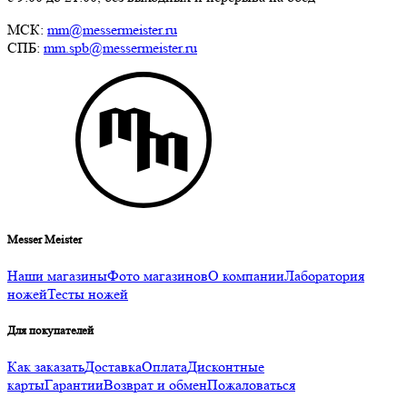
МСК:
mm@messermeister.ru
СПБ:
mm.spb@messermeister.ru
Messer Meister
Наши магазины
Фото магазинов
О компании
Лаборатория
ножей
Тесты ножей
Для покупателей
Как заказать
Доставка
Оплата
Дисконтные
карты
Гарантии
Возврат и обмен
Пожаловаться