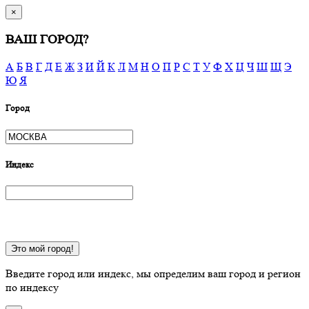
×
ВАШ ГОРОД?
А
Б
В
Г
Д
Е
Ж
З
И
Й
К
Л
М
Н
О
П
Р
С
Т
У
Ф
Х
Ц
Ч
Ш
Щ
Э
Ю
Я
Город
Индекс
Это мой город!
Введите город или индекс, мы определим ваш город и регион
по индексу