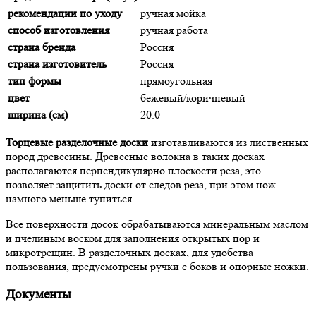
рекомендации по уходу
ручная мойка
способ изготовления
ручная работа
страна бренда
Россия
страна изготовитель
Россия
тип формы
прямоугольная
цвет
бежевый/коричневый
ширина (см)
20.0
Торцевые разделочные доски
изготавливаются из лиственных
пород древесины. Древесные волокна в таких досках
располагаются перпендикулярно плоскости реза, это
позволяет защитить доски от следов реза, при этом нож
намного меньше тупиться.
Все поверхности досок обрабатываются минеральным маслом
и пчелиным воском для заполнения открытых пор и
микротрещин. В разделочных досках, для удобства
пользования, предусмотрены ручки с боков и опорные ножки.
Документы