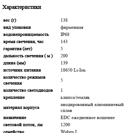
Характеристики
вес (г)
138
вид упаковки
фирменная
водонепроницаемость
IP68
время свечения, час
143
гарантия (лет)
5
дальность свечения ( м )
200
длина (мм)
139
источник питания
18650 Li-Ion
количество режимов
5
свечения
количество светодиодов
1
крепление
клипса/темляк
анодированный алюминиевый
материал корпуса
сплав
назначение
EDC ежедневное ношение
световой поток, лм
1200
семейство
Wuben L