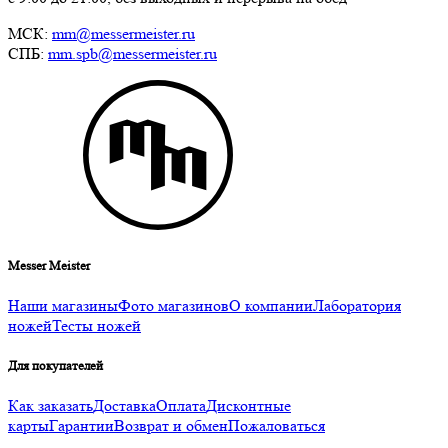
МСК:
mm@messermeister.ru
СПБ:
mm.spb@messermeister.ru
Messer Meister
Наши магазины
Фото магазинов
О компании
Лаборатория
ножей
Тесты ножей
Для покупателей
Как заказать
Доставка
Оплата
Дисконтные
карты
Гарантии
Возврат и обмен
Пожаловаться