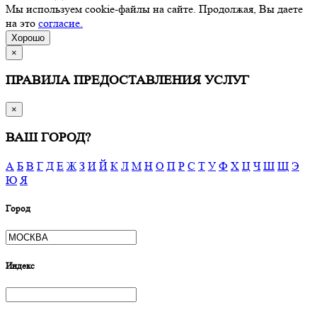
Мы используем cookie-файлы на сайте. Продолжая, Вы даете
на это
согласие.
Хорошо
×
ПРАВИЛА ПРЕДОСТАВЛЕНИЯ УСЛУГ
×
ВАШ ГОРОД?
А
Б
В
Г
Д
Е
Ж
З
И
Й
К
Л
М
Н
О
П
Р
С
Т
У
Ф
Х
Ц
Ч
Ш
Щ
Э
Ю
Я
Город
Индекс