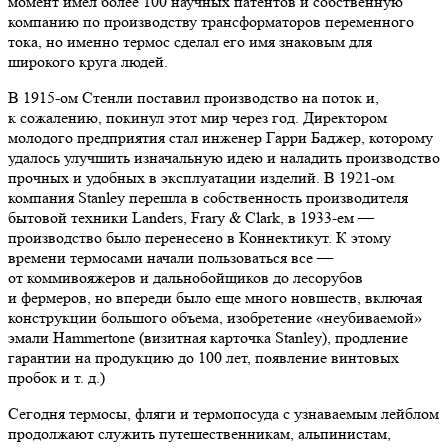
момент имел более 100 научных патентов и собственную
компанию по производству трансформаторов переменного
тока, но именно термос сделал его имя знаковым для
широкого круга людей.
В 1915-ом Стенли поставил производство на поток и,
к сожалению, покинул этот мир через год. Директором
молодого предприятия стал инженер Гарри Баджер, которому
удалось улучшить изначальную идею и наладить производство
прочных и удобных в эксплуатации изделий. В 1921-ом
компания Stanley перешла в собственность производителя
бытовой техники Landers, Frary & Clark, в 1933-ем —
производство было перенесено в Коннектикут. К этому
времени термосами начали пользоваться все —
от коммивояжеров и дальнобойщиков до лесорубов
и фермеров, но впереди было еще много новшеств, включая
конструкции большого объема, изобретение «неубиваемой»
эмали Hammertone (визитная карточка Stanley), продление
гарантии на продукцию до 100 лет, появление винтовых
пробок и т. д.)
Сегодня термосы, фляги и термопосуда с узнаваемым лейблом
продолжают служить путешественникам, альпинистам,