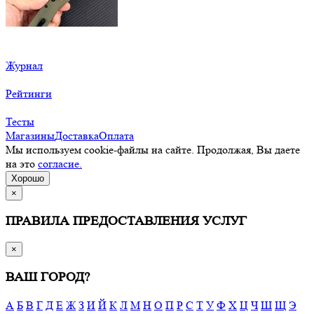
Журнал
Рейтинги
Тесты
Магазины
Доставка
Оплата
Мы используем cookie-файлы на сайте. Продолжая, Вы даете
на это
согласие.
Хорошо
×
ПРАВИЛА ПРЕДОСТАВЛЕНИЯ УСЛУГ
×
ВАШ ГОРОД?
А
Б
В
Г
Д
Е
Ж
З
И
Й
К
Л
М
Н
О
П
Р
С
Т
У
Ф
Х
Ц
Ч
Ш
Щ
Э