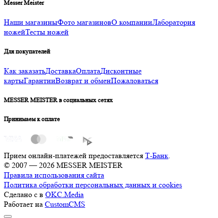
Messer Meister
Наши магазины
Фото магазинов
О компании
Лаборатория
ножей
Тесты ножей
Для покупателей
Как заказать
Доставка
Оплата
Дисконтные
карты
Гарантии
Возврат и обмен
Пожаловаться
MESSER MEISTER в социальных сетях
Принимаем к оплате
Прием онлайн-платежей предоставляется
Т-Банк
.
© 2007 — 2026 MESSER MEISTER
Правила использования сайта
Политика обработки персональных данных и cookies
Сделано с
в
OKC.Media
Работает на
CustomCMS