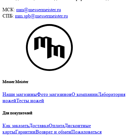
МСК:
mm@messermeister.ru
СПБ:
mm.spb@messermeister.ru
Messer Meister
Наши магазины
Фото магазинов
О компании
Лаборатория
ножей
Тесты ножей
Для покупателей
Как заказать
Доставка
Оплата
Дисконтные
карты
Гарантии
Возврат и обмен
Пожаловаться