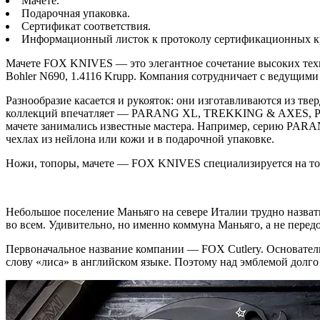
Мачете.
Подарочная упаковка.
Сертификат соответствия.
Информационный листок к протоколу сертификационных к
Мачете FOX KNIVES — это элегантное сочетание высоких техн
Bohler N690, 1.4116 Krupp. Компания сотрудничает с ведущим
Разнообразие касается и рукояток: они изготавливаются из тв
коллекций впечатляет — PARANG XL, TREKKING & AXES,
мачете занимались известные мастера. Например, серию PAR
чехлах из нейлона или кожи и в подарочной упаковке.
Ножи, топоры, мачете — FOX KNIVES специализируется на тов
Небольшое поселение Маньяго на севере Италии трудно назвать
во всем. Удивительно, но именно коммуна Маньяго, а не пере
Первоначальное название компании — FOX Cutlery. Основател
слову «лиса» в английском языке. Поэтому над эмблемой долго