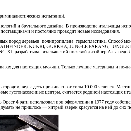
риминалистических испытаний.
ологий и брутального дизайна. В производстве итальянцы исп
и поставщиками и постоянно проводит новые исследования.
ердых пород деревьев, полипропилена, термопластика. Способ мо
 PATHFINDER, KUKRI, GURKHA, JUNGLE PARANG, JUNGLE B
ANG XL разрабатывал итальянский ножевой дизайнер Альфредо
арах для настоящих мужчин. Только лучшие материалы и по-на
 городом, ведь здесь проживают от силы 10 000 человек. Местн
довые густонаселенные центры, считается родиной настоящих ит
ь Орест Фрати использовал при оформлении в 1977 году собстве
 думать не пришлось — хитрый зверек красуется на ней до сих п