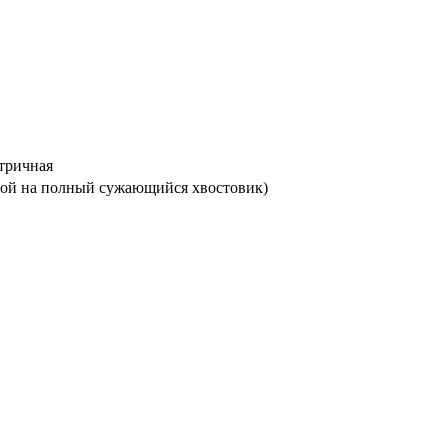
етричная
адной на полный сужающийся хвостовик)