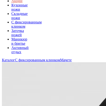
Акции
Кухонные
ножи
Складные
ножи
C фиксированным
клинком
Заточка
ножей
Маникюр
и бритье
Активный
отдых
Каталог
С фиксированным клинком
Мачете