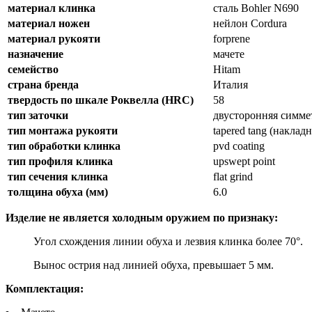
материал клинка
сталь Bohler N690
материал ножен
нейлон Cordura
материал рукояти
forprene
назначение
мачете
семейство
Hitam
страна бренда
Италия
твердость по шкале Роквелла (HRC)
58
тип заточки
двусторонняя симм
тип монтажа рукояти
tapered tang (накл
тип обработки клинка
pvd coating
тип профиля клинка
upswept point
тип сечения клинка
flat grind
толщина обуха (мм)
6.0
Изделие не является холодным оружием по признаку:
Угол схождения линии обуха и лезвия клинка более 70°.
Вынос острия над линией обуха, превышает 5 мм.
Комплектация: