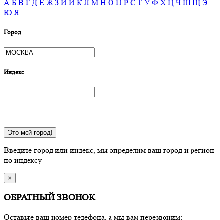
А
Б
В
Г
Д
Е
Ж
З
И
Й
К
Л
М
Н
О
П
Р
С
Т
У
Ф
Х
Ц
Ч
Ш
Щ
Э
Ю
Я
Город
Индекс
Это мой город!
Введите город или индекс, мы определим ваш город и регион
по индексу
×
ОБРАТНЫЙ ЗВОНОК
Оставьте ваш номер телефона, а мы вам перезвоним: