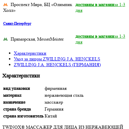
Проспект Мира, БЦ «Олимпик
доставим в магазин
за 1-3
Холл»
дня
Санкт-Петербург
доставим в магазин
за 1-3
Приморская, MesserMeister
дня
Характеристики
Уход за лицом ZWILLING J.A. HENCKELS
ZWILLING J.A. HENCKELS (ГЕРМАНИЯ)
Характеристики
вид упаковки
фирменная
материал
нержавеющая сталь
назначение
массажер
страна бренда
Германия
страна изготовитель
Китай
TWINOX® МАССАЖЕР ДЛЯ ЛИЦА ИЗ НЕРЖАВЕЮЩЕЙ