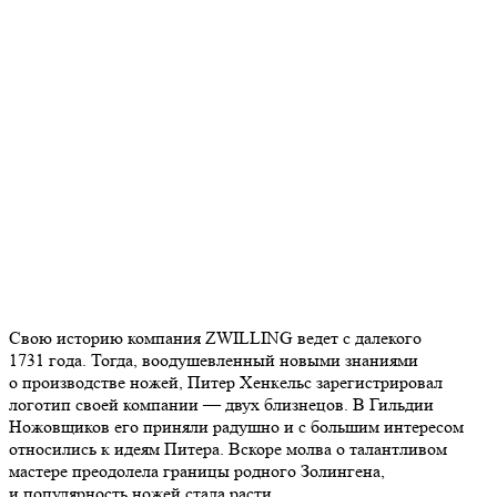
Свою историю компания ZWILLING ведет с далекого
1731 года. Тогда, воодушевленный новыми знаниями
о производстве ножей, Питер Хенкельс зарегистрировал
логотип своей компании — двух близнецов. В Гильдии
Ножовщиков его приняли радушно и с большим интересом
относились к идеям Питера. Вскоре молва о талантливом
мастере преодолела границы родного Золингена,
и популярность ножей стала расти.