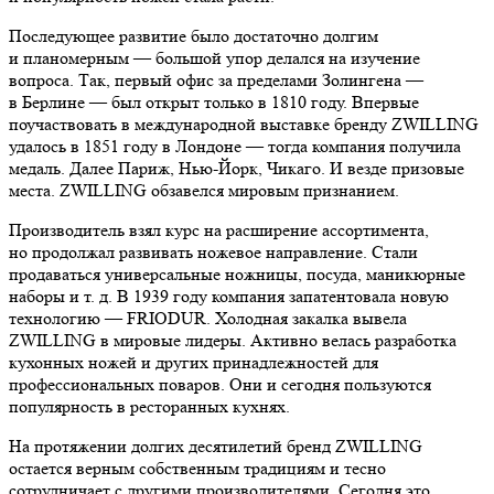
Последующее развитие было достаточно долгим
и планомерным — большой упор делался на изучение
вопроса. Так, первый офис за пределами Золингена —
в Берлине — был открыт только в 1810 году. Впервые
поучаствовать в международной выставке бренду ZWILLING
удалось в 1851 году в Лондоне — тогда компания получила
медаль. Далее Париж, Нью-Йорк, Чикаго. И везде призовые
места. ZWILLING обзавелся мировым признанием.
Производитель взял курс на расширение ассортимента,
но продолжал развивать ножевое направление. Стали
продаваться универсальные ножницы, посуда, маникюрные
наборы и т. д. В 1939 году компания запатентовала новую
технологию — FRIODUR. Холодная закалка вывела
ZWILLING в мировые лидеры. Активно велась разработка
кухонных ножей и других принадлежностей для
профессиональных поваров. Они и сегодня пользуются
популярность в ресторанных кухнях.
На протяжении долгих десятилетий бренд ZWILLING
остается верным собственным традициям и тесно
сотрудничает с другими производителями. Сегодня это