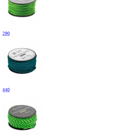
290
440