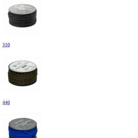
310
440