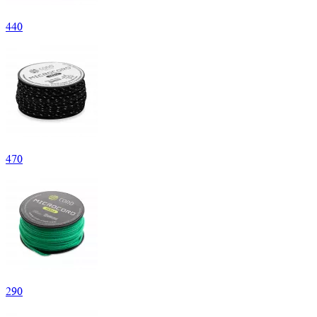
440
470
290