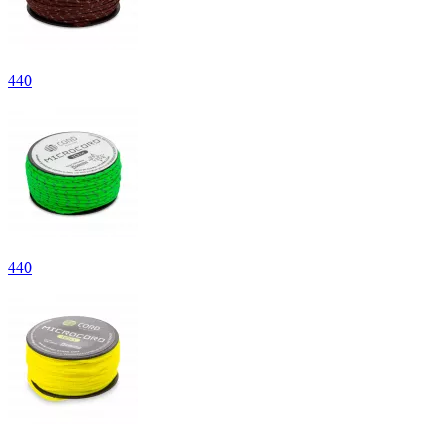
440
440