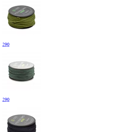
290
290