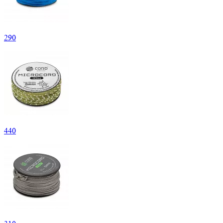
290
440