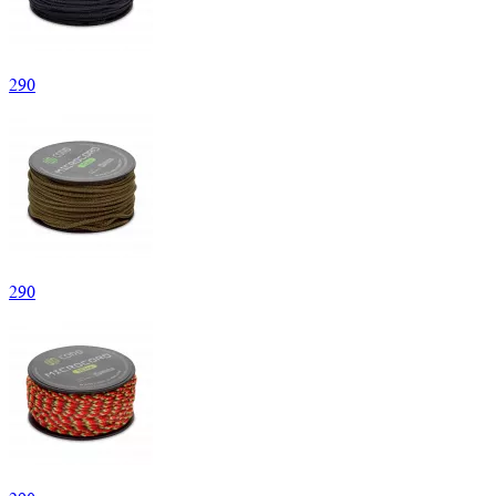
290
290