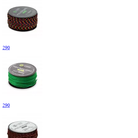
290
290