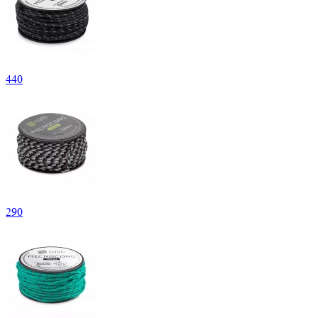
440
290