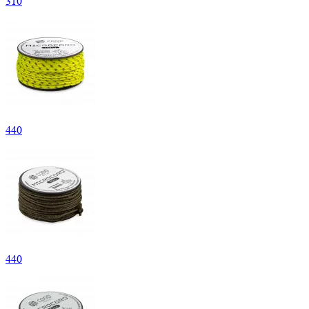
310
440
440