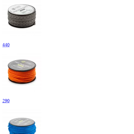
440
290