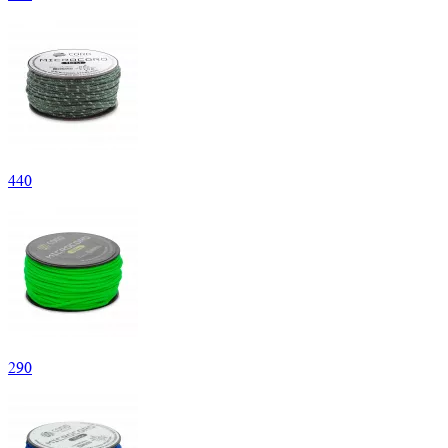
440
290