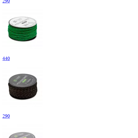
290
440
290