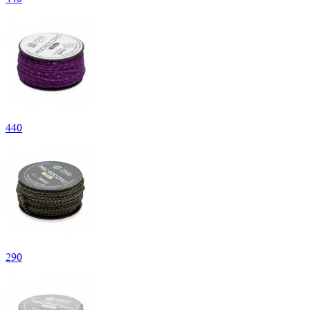
440
290