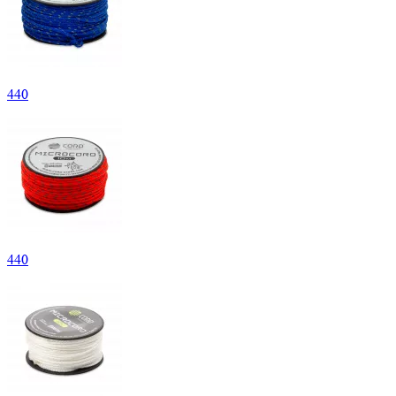
440
440