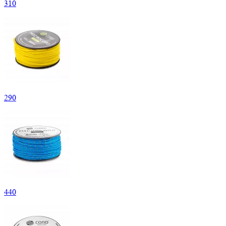
310
290
440