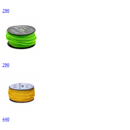
290
290
440