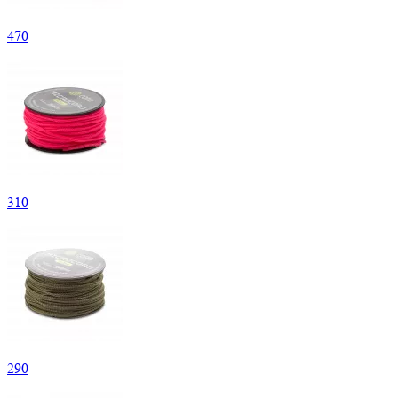
470
310
290