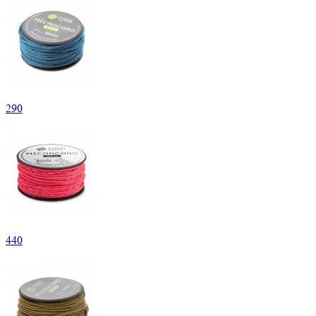
290
440