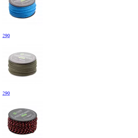
290
290