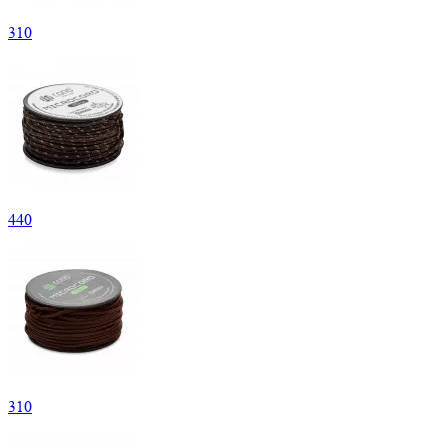
310
440
310