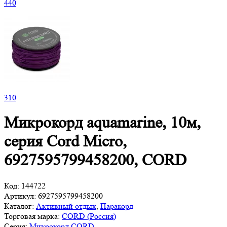
440
310
Микрокорд aquamarine, 10м,
серия Cord Micro,
6927595799458200, CORD
Код:
144722
Артикул:
6927595799458200
Каталог:
Активный отдых
,
Паракорд
Торговая марка:
CORD (Россия)
Серия:
Микрокорд CORD