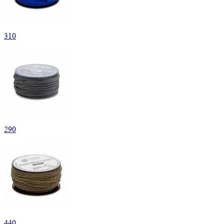
310
290
440