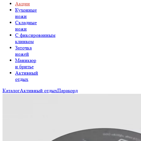
Акции
Кухонные
ножи
Складные
ножи
C фиксированным
клинком
Заточка
ножей
Маникюр
и бритье
Активный
отдых
Каталог
Активный отдых
Паракорд