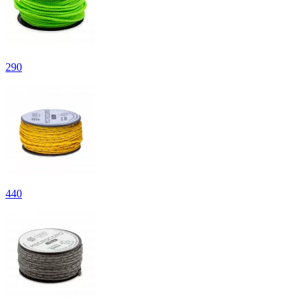
290
440