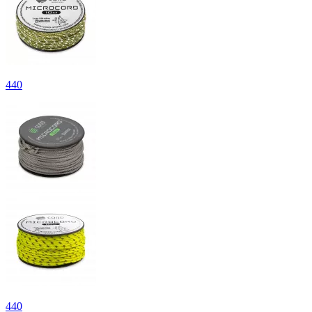
440
440