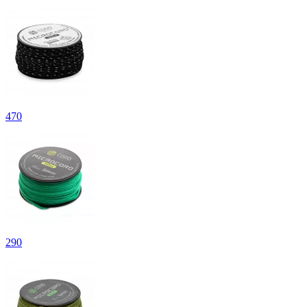
470
290