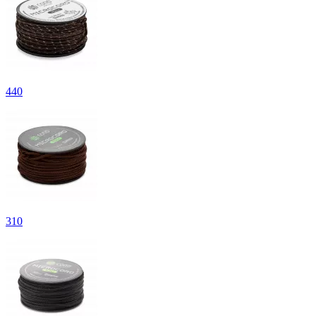
440
310