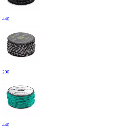
440
290
440