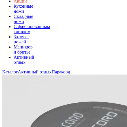
Акции
Кухонные
ножи
Складные
ножи
C фиксированным
клинком
Заточка
ножей
Маникюр
и бритье
Активный
отдых
Каталог
Активный отдых
Паракорд