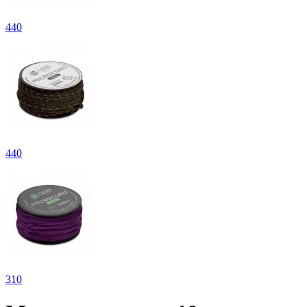
440
440
310