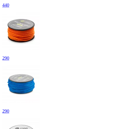
440
290
290