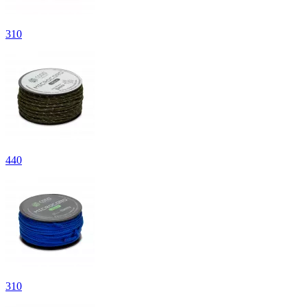
310
440
310