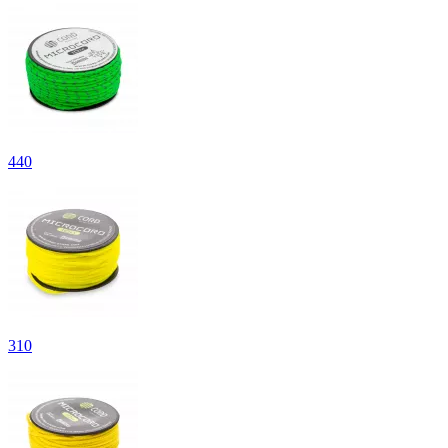
440
310