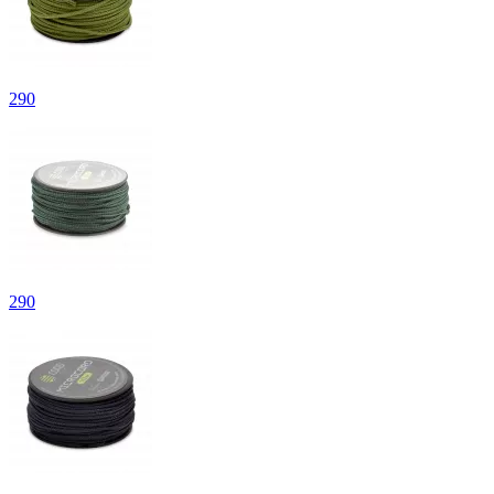
290
290