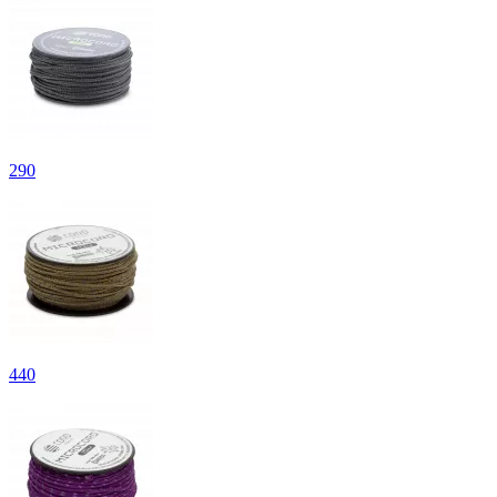
290
440