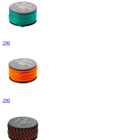
290
290