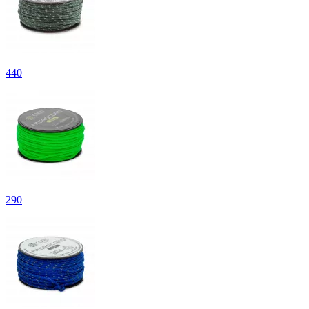
440
290