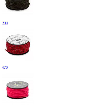
290
470