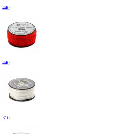
440
440
310