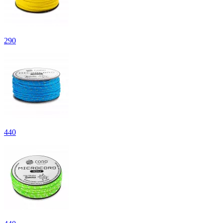
290
440