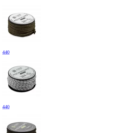
440
440