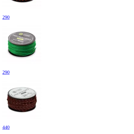
290
290
440