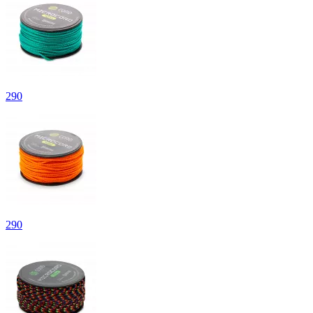
290
290