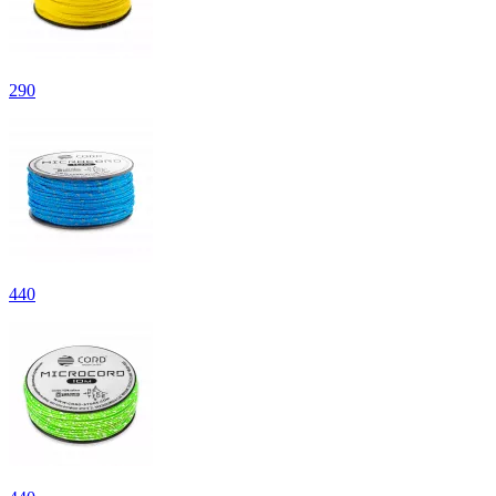
290
440