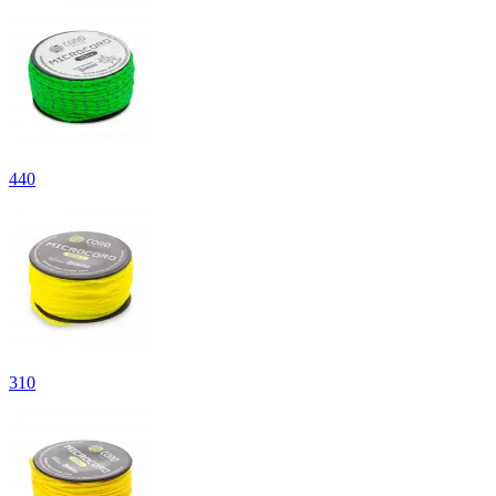
440
310