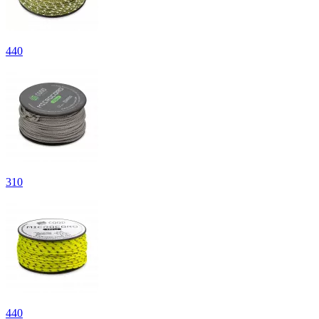
440
310
440