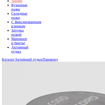
Акции
Кухонные
ножи
Складные
ножи
C фиксированным
клинком
Заточка
ножей
Маникюр
и бритье
Активный
отдых
Каталог
Активный отдых
Паракорд