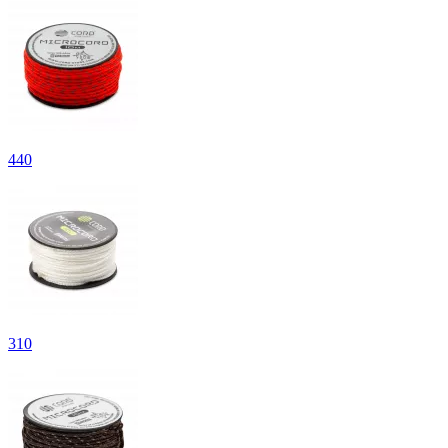
440
310