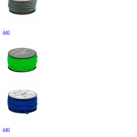
440
440