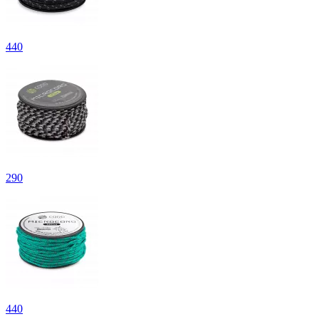
440
290
440