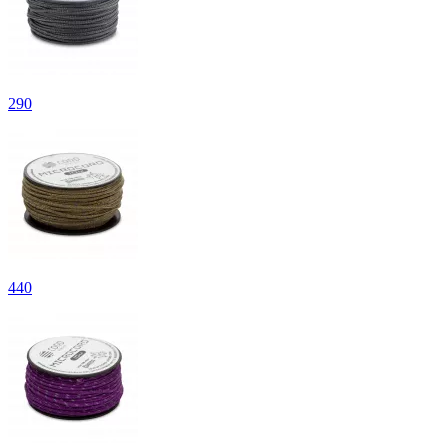
290
440