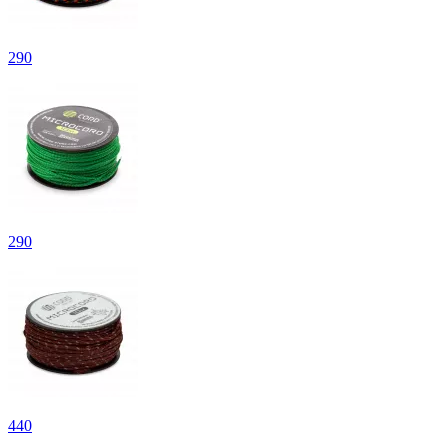
290
290
440