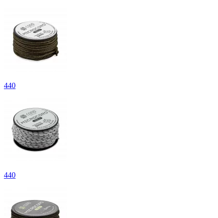
440
440