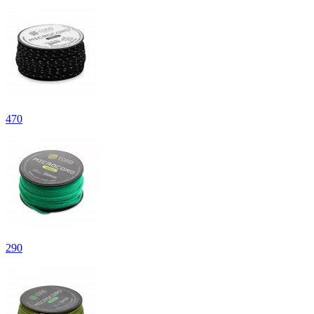
470
290