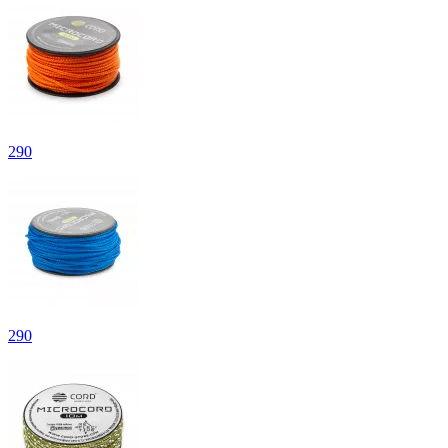
290
290