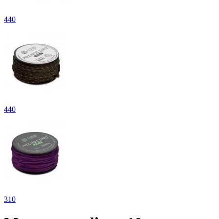
440
440
310