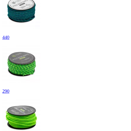
440
290