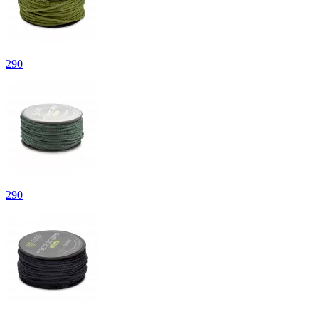
290
290