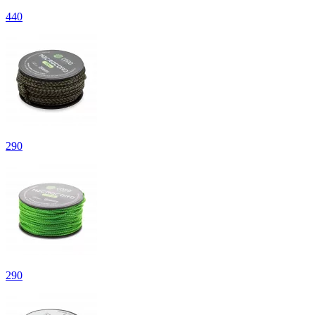
440
290
290