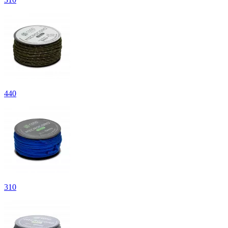
440
310