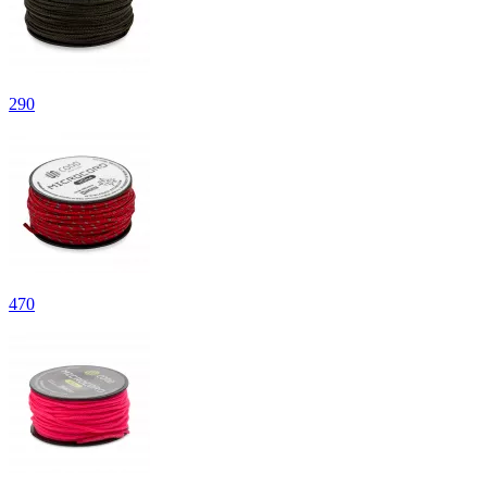
290
470