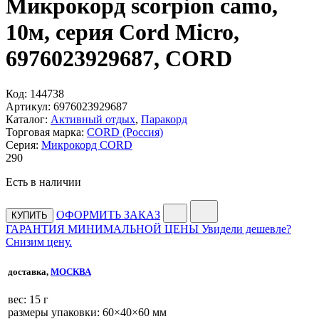
Микрокорд scorpion camo,
10м, серия Cord Micro,
6976023929687, CORD
Код:
144738
Артикул:
6976023929687
Каталог:
Активный отдых
,
Паракорд
Торговая марка:
CORD (Россия)
Серия:
Микрокорд CORD
290
Есть в наличии
ОФОРМИТЬ ЗАКАЗ
КУПИТЬ
ГАРАНТИЯ МИНИМАЛЬНОЙ ЦЕНЫ
Увидели дешевле?
Снизим цену.
доставка,
МОСКВА
веc: 15 г
размеры упаковки: 60×40×60 мм