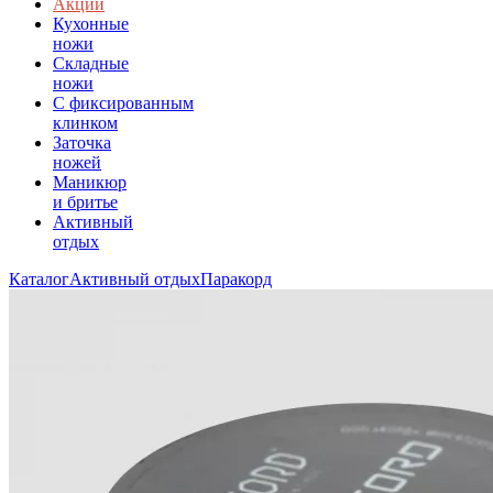
Акции
Кухонные
ножи
Складные
ножи
C фиксированным
клинком
Заточка
ножей
Маникюр
и бритье
Активный
отдых
Каталог
Активный отдых
Паракорд