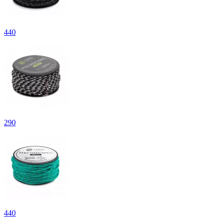
440
290
440