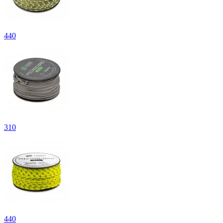
440
310
440