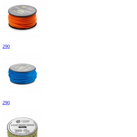
290
290