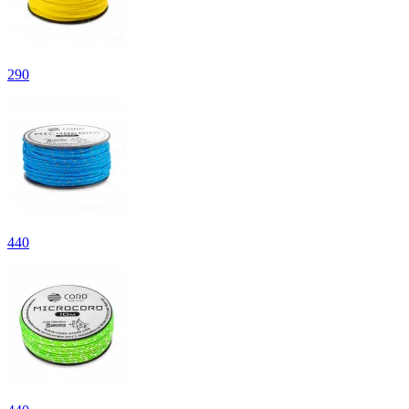
290
440