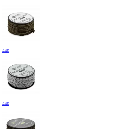
440
440