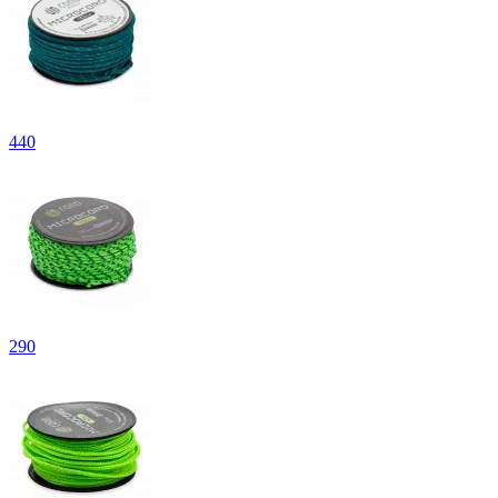
440
290