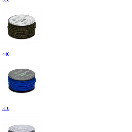
440
310