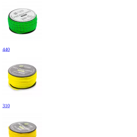
440
310