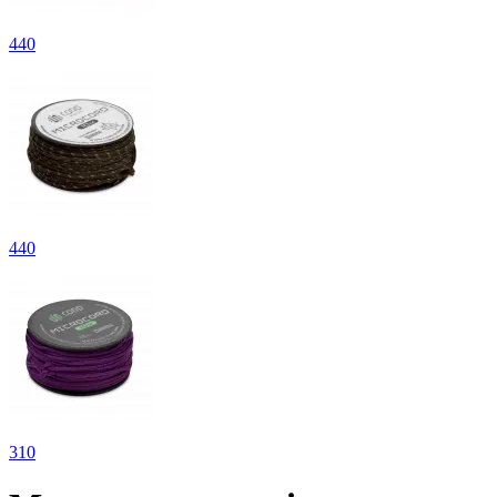
440
440
310