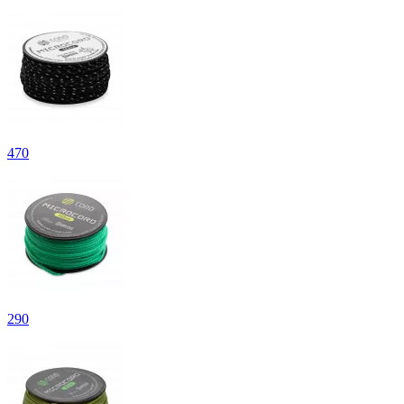
470
290