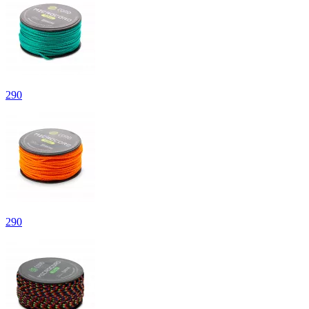
290
290