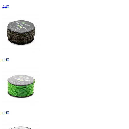
440
290
290