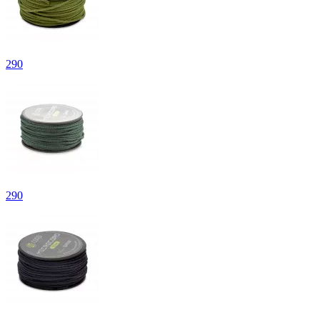
290
290