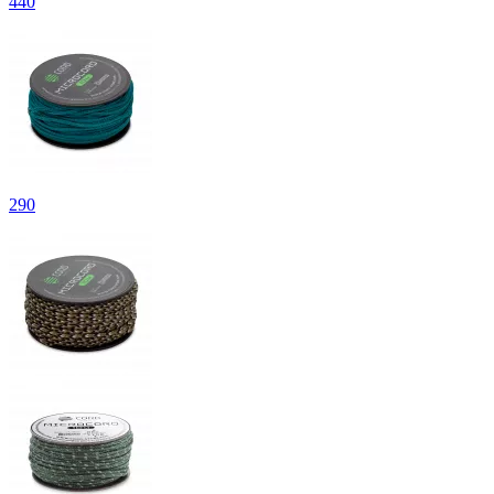
440
290