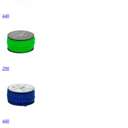
440
290
440