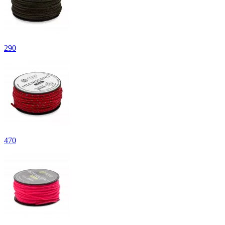
290
470