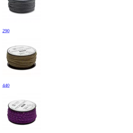
290
440