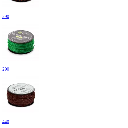
290
290
440