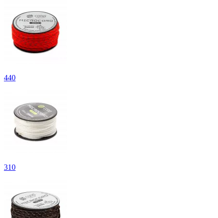
440
310