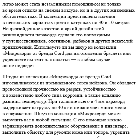
легко может стать незаменимым помощником не только
во время отдыха на свежем воздухе, но и в других жизненных
обстоятельствах. В коллекции представлены изделия
в нескольких вариантах цвета в катушках по 30 и 10 метров.
Непревзойденное качество и яркий дизайн этой
разновидности паракорда сделали его популярным
у путешественников, охотников, рыбаков и других искателей
приключений. Используете ли вы шнур из коллекции
«Микрокорд» от бренда Cord для изготовления браслета или
укрепляете им тент для палатки — в любом случае
он не подведет.
Шнуры из коллекции «Микрокорд» от бренда Cord
изготавливаются из премиального сорта нейлона. Он обладает
превосходной прочностью на разрыв, устойчивостью
к воздействию любого типа коррозии, а также влиянию
разницы температур. При толщине всего в 4 мм паракорд
выдерживает нагрузку до 40 кг и не занимает много места
в снаряжении. Шнур из коллекции «Микрокорд» может
выручить вас в любой ситуации. С его помощью можно
зафиксировать дополнительное оборудование в инвентаре,
выполнить обмотку для рукояти ножа или топора, укрепить