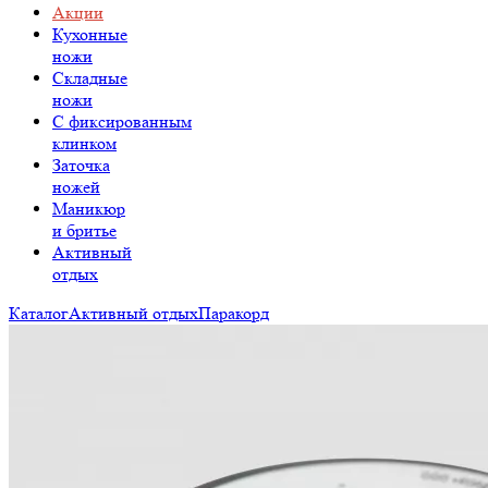
Акции
Кухонные
ножи
Складные
ножи
C фиксированным
клинком
Заточка
ножей
Маникюр
и бритье
Активный
отдых
Каталог
Активный отдых
Паракорд