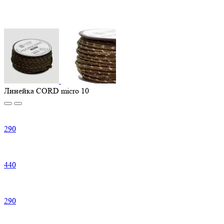
Линейка CORD micro 10
290
440
290