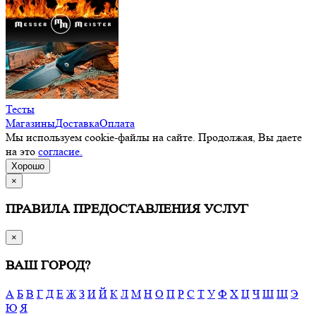
Тесты
Магазины
Доставка
Оплата
Мы используем cookie-файлы на сайте. Продолжая, Вы даете
на это
согласие.
Хорошо
×
ПРАВИЛА ПРЕДОСТАВЛЕНИЯ УСЛУГ
×
ВАШ ГОРОД?
А
Б
В
Г
Д
Е
Ж
З
И
Й
К
Л
М
Н
О
П
Р
С
Т
У
Ф
Х
Ц
Ч
Ш
Щ
Э
Ю
Я