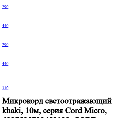
290
440
290
440
310
Микрокорд светоотражающий
khaki, 10м, серия Cord Micro,