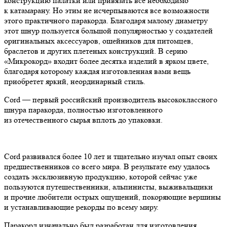
конструкцию палатки или привязать все необходимо
к катамарану. Но этим не исчерпываются все возможности
этого практичного паракорда. Благодаря малому диаметру
этот шнур пользуется большой популярностью у создателей
оригинальных аксессуаров, ошейников для питомцев,
браслетов и других плетеных конструкций. В серию
«Микрокорд» входит более десятка изделий в ярком цвете,
благодаря которому каждая изготовленная вами вещь
приобретет яркий, неординарный стиль.
Cord — первый российский производитель высококлассного
шнура паракорда, полностью изготовленного
из отечественного сырья вплоть до упаковки.
Cord развивался более 10 лет и тщательно изучал опыт своих
предшественников со всего мира. В результате ему удалось
создать эксклюзивную продукцию, которой сейчас уже
пользуются путешественники, альпинисты, выживальщики
и прочие любители острых ощущений, покоряющие вершины
и устанавливающие рекорды по всему миру.
Паракорд изначально был разработан для изготовления