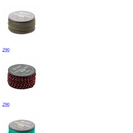
290
290