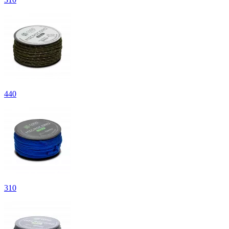
440
310