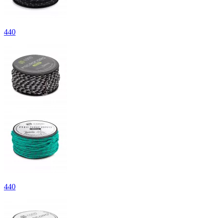
440
440