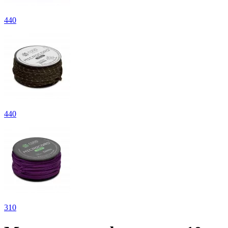
440
440
310