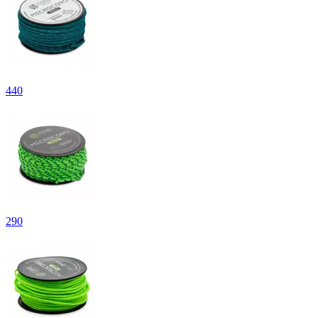
440
290