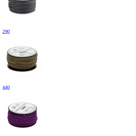
290
440