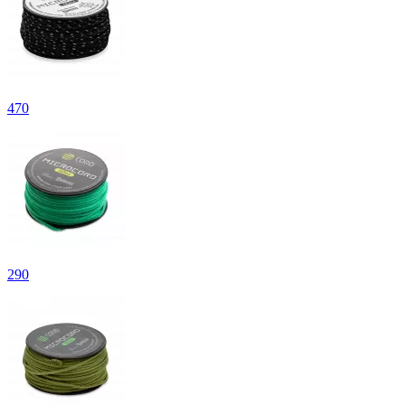
470
290