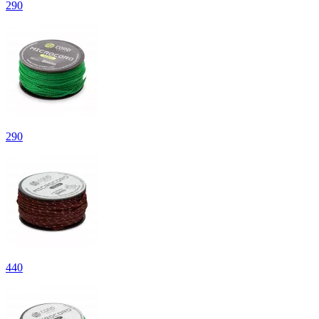
290
290
440