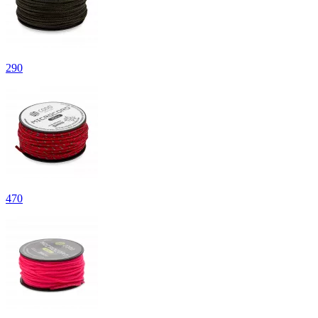
290
470