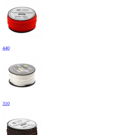
440
310