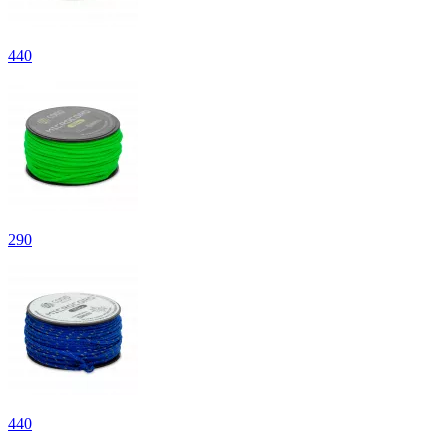
440
290
440