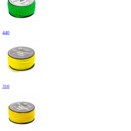
440
310