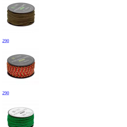
290
290