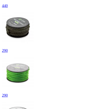
440
290
290