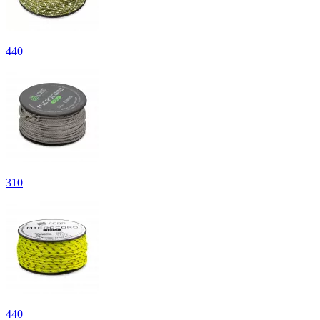
440
310
440