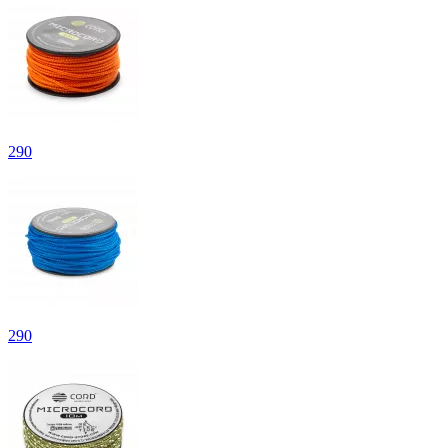
290
290