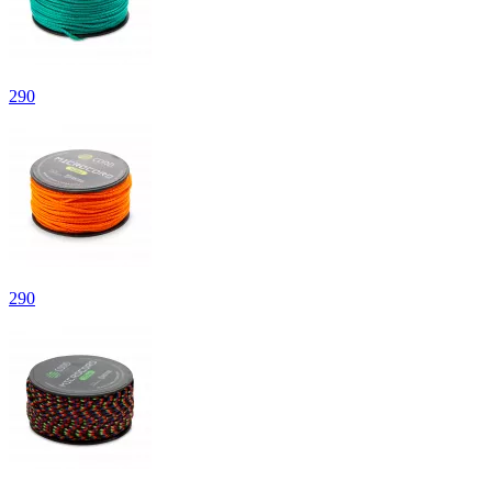
290
290