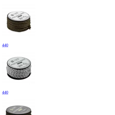
440
440