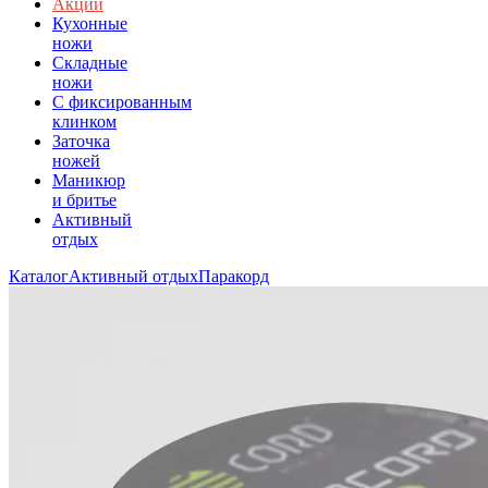
Акции
Кухонные
ножи
Складные
ножи
C фиксированным
клинком
Заточка
ножей
Маникюр
и бритье
Активный
отдых
Каталог
Активный отдых
Паракорд