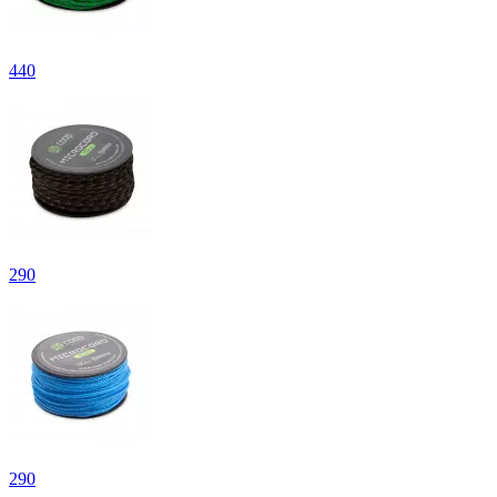
440
290
290