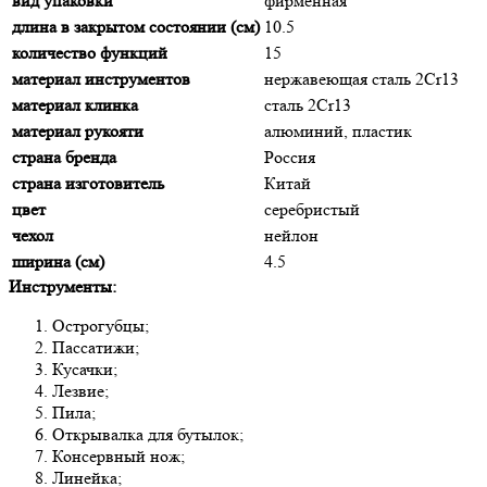
вид упаковки
фирменная
длина в закрытом состоянии (см)
10.5
количество функций
15
материал инструментов
нержавеющая сталь 2Cr13
материал клинка
сталь 2Cr13
материал рукояти
алюминий, пластик
страна бренда
Россия
страна изготовитель
Китай
цвет
серебристый
чехол
нейлон
ширина (см)
4.5
Инструменты:
Острогубцы;
Пассатижи;
Кусачки;
Лезвие;
Пила;
Открывалка для бутылок;
Консервный нож;
Линейка;