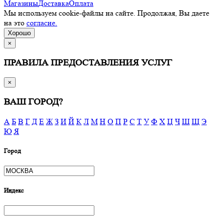
Магазины
Доставка
Оплата
Мы используем cookie-файлы на сайте. Продолжая, Вы даете
на это
согласие.
Хорошо
×
ПРАВИЛА ПРЕДОСТАВЛЕНИЯ УСЛУГ
×
ВАШ ГОРОД?
А
Б
В
Г
Д
Е
Ж
З
И
Й
К
Л
М
Н
О
П
Р
С
Т
У
Ф
Х
Ц
Ч
Ш
Щ
Э
Ю
Я
Город
Индекс