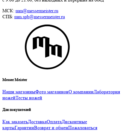
МСК:
mm@messermeister.ru
СПБ:
mm.spb@messermeister.ru
Messer Meister
Наши магазины
Фото магазинов
О компании
Лаборатория
ножей
Тесты ножей
Для покупателей
Как заказать
Доставка
Оплата
Дисконтные
карты
Гарантии
Возврат и обмен
Пожаловаться