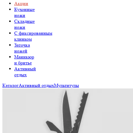
Акции
Кухонные
ножи
Складные
ножи
C фиксированным
клинком
Заточка
ножей
Маникюр
и бритье
Активный
отдых
Каталог
Активный отдых
Мультитулы