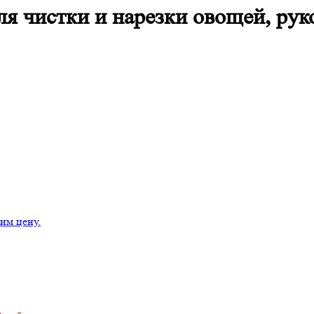
я чистки и нарезки овощей, руко
им цену.