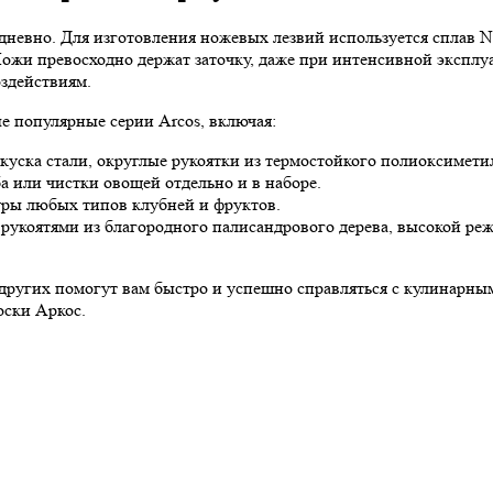
едневно. Для изготовления ножевых лезвий используется сплав
. Ножи превосходно держат заточку, даже при интенсивной экспл
здействиям.
е популярные серии Arcos, включая:
 куска стали, округлые рукоятки из термостойкого полиоксимет
ба или чистки овощей отдельно и в наборе.
ры любых типов клубней и фруктов.
рукоятями из благородного палисандрового дерева, высокой р
гих других помогут вам быстро и успешно справляться с кулинар
оски Аркос.