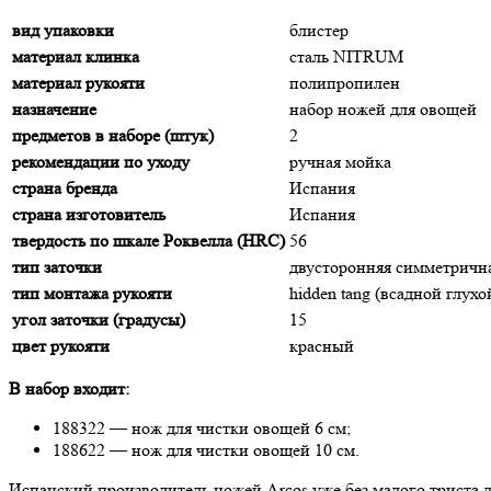
вид упаковки
блистер
материал клинка
сталь NITRUM
материал рукояти
полипропилен
назначение
набор ножей для овощей
предметов в наборе (штук)
2
рекомендации по уходу
ручная мойка
страна бренда
Испания
страна изготовитель
Испания
твердость по шкале Роквелла (HRC)
56
тип заточки
двусторонняя симметричн
тип монтажа рукояти
hidden tang (всадной глухо
угол заточки (градусы)
15
цвет рукояти
красный
В набор входит:
188322 — нож для чистки овощей 6 см;
188622 — нож для чистки овощей 10 см.
Испанский производитель ножей Arcos уже без малого триста л