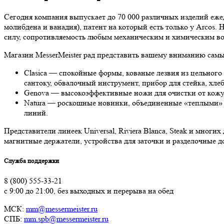
Сегодня компания выпускает до 70 000 различных изделий еж
молибдена и ванадия), патент на который есть только у Arcos
силу, сопротивляемость любым механическим и химическим во
Магазин MesserMeister рад представить вашему вниманию самы
Clasica — спокойные формы, кованые лезвия из цельного
сантоку, обвалочный инструмент, прибор для стейка, хле
Genova — высокоэффективные ножи для очистки от кожу
Natura — роскошные новинки, объединенные «теплыми» 
линий.
Представители линеек Universal, Riviera Blanca, Steak и мно
магнитные держатели, устройства для заточки и разделочные д
Служба поддержки
8 (800) 555-33-21
с 9:00 до 21:00, без выходных и перерыва на обед
МСК:
mm@messermeister.ru
СПБ:
mm.spb@messermeister.ru