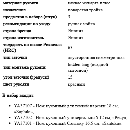
материал рукояти
канвас микарта плюс
назначение
поварская тройка
предметов в наборе (штук)
3
рекомендации по уходу
ручная мойка
страна бренда
Япония
страна изготовитель
Япония
твердость по шкале Роквелла
63
(HRC)
тип заточки
двусторонняя симметричная
hidden tang (всадной
тип монтажа рукояти
сквозной)
угол заточки (градусы)
15
цвет рукояти
красный
В набор входит:
YA37107 - Нож кухонный для тонкой нарезки 18 см,
«Sujihiki»,
YA37102 - Нож кухонный универсальный 12 см, «Petty»,
YA37101 - Нож кухонный Сантоку 16,5 см, «Santoku».