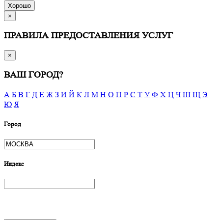
Хорошо
×
ПРАВИЛА ПРЕДОСТАВЛЕНИЯ УСЛУГ
×
ВАШ ГОРОД?
А
Б
В
Г
Д
Е
Ж
З
И
Й
К
Л
М
Н
О
П
Р
С
Т
У
Ф
Х
Ц
Ч
Ш
Щ
Э
Ю
Я
Город
Индекс