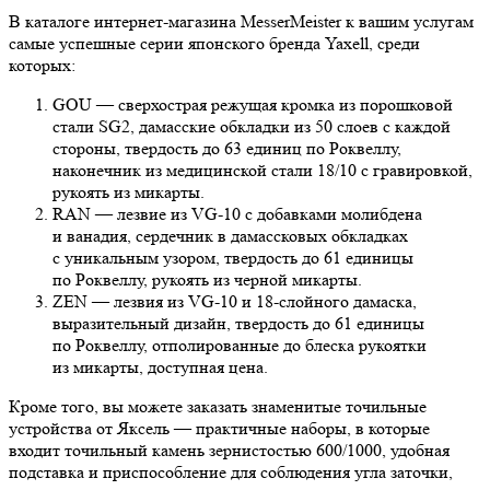
В каталоге интернет-магазина MesserMeister к вашим услугам
самые успешные серии японского бренда Yaxell, среди
которых:
GOU — сверхострая режущая кромка из порошковой
стали SG2, дамасские обкладки из 50 слоев с каждой
стороны, твердость до 63 единиц по Роквеллу,
наконечник из медицинской стали 18/10 с гравировкой,
рукоять из микарты.
RAN — лезвие из VG-10 с добавками молибдена
и ванадия, сердечник в дамассковых обкладках
с уникальным узором, твердость до 61 единицы
по Роквеллу, рукоять из черной микарты.
ZEN — лезвия из VG-10 и 18-слойного дамаска,
выразительный дизайн, твердость до 61 единицы
по Роквеллу, отполированные до блеска рукоятки
из микарты, доступная цена.
Кроме того, вы можете заказать знаменитые точильные
устройства от Яксель — практичные наборы, в которые
входит точильный камень зернистостью 600/1000, удобная
подставка и приспособление для соблюдения угла заточки,