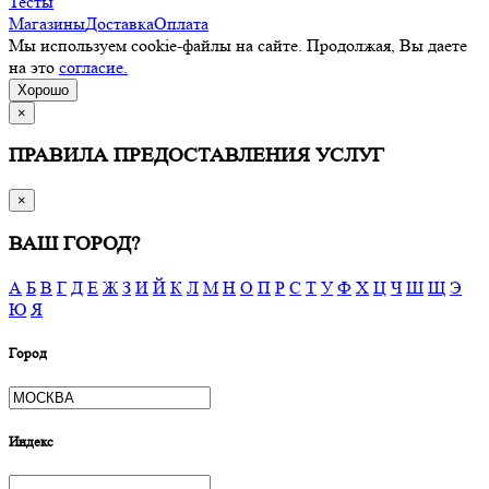
Тесты
Магазины
Доставка
Оплата
Мы используем cookie-файлы на сайте. Продолжая, Вы даете
на это
согласие.
Хорошо
×
ПРАВИЛА ПРЕДОСТАВЛЕНИЯ УСЛУГ
×
ВАШ ГОРОД?
А
Б
В
Г
Д
Е
Ж
З
И
Й
К
Л
М
Н
О
П
Р
С
Т
У
Ф
Х
Ц
Ч
Ш
Щ
Э
Ю
Я
Город
Индекс