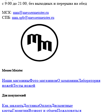
с 9:00 до 21:00, без выходных и перерыва на обед
МСК:
mm@messermeister.ru
СПБ:
mm.spb@messermeister.ru
Messer Meister
Наши магазины
Фото магазинов
О компании
Лаборатория
ножей
Тесты ножей
Для покупателей
Как заказать
Доставка
Оплата
Дисконтные
карты
Гарантии
Возврат и обмен
Пожаловаться