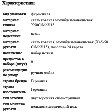
Характеристики
вид упаковки
фирменная
материал
сталь кованая молибден-ванадиевая
клинка
X50CrMoV15
материал
ясень
подставки
материал
сталь кованая, молибден-ванадиевая (X45-50
рукояти
CrMoV15), позолота 24 карата
назначение
набор ножей
предметов в
6
наборе (штук)
рекомендации
ручная мойка
по уходу
страна бренда
Германия
страна
Германия
изготовитель
тип заточки
двусторонняя симметричная
тип монтажа
цельнометаллический нож
рукояти