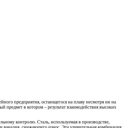
ейного предприятия, остающегося на плаву несмотря ни на
ый предмет в котором – результат взаимодействия высоких
ельному контролю. Сталь, используемая в производстве,
 и ванадия, снижающего износ. Эта удивительная комбинация