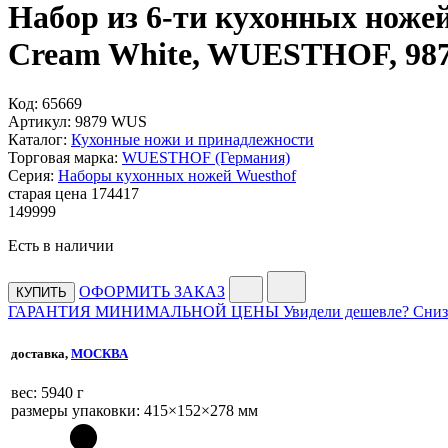
Набор из 6-ти кухонных ножей
Cream White, WUESTHOF, 987
Код:
65669
Артикул:
9879 WUS
Каталог:
Кухонные ножи и принадлежности
Торговая марка:
WUESTHOF (Германия)
Серия:
Наборы кухонных ножей Wuesthof
старая цена
174
417
149
999
Есть в наличии
ОФОРМИТЬ ЗАКАЗ
КУПИТЬ
ГАРАНТИЯ МИНИМАЛЬНОЙ ЦЕНЫ
Увидели дешевле? Сниз
доставка,
МОСКВА
веc: 5940 г
размеры упаковки: 415×152×278 мм