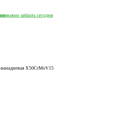
чии
можно забрать сегодня
ен-ванадиевая X50CrMoV15