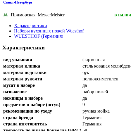
Санкт-Петербург
Приморская, MesserMeister
в нали
Характеристики
Наборы кухонных ножей Wuesthof
WUESTHOF (Германия)
Характеристики
вид упаковки
фирменная
материал клинка
сталь кованая молибд
материал подставки
бук
материал рукояти
полиоксиметилен
мусат в наборе
да
назначение
набор ножей
ножницы в наборе
да
предметов в наборе (штук)
9
рекомендации по уходу
ручная мойка
страна бренда
Германия
страна изготовитель
Германия
твердость по шкале Роквелла (HRC)
58