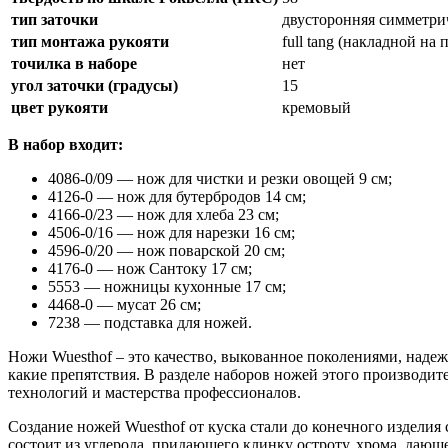
тип заточки
двусторонняя симметр
тип монтажа рукояти
full tang (накладной н
точилка в наборе
нет
угол заточки (градусы)
15
цвет рукояти
кремовый
В набор входит:
4086-0/09 — нож для чистки и резки овощей 9 см;
4126-0 — нож для бутербродов 14 см;
4166-0/23 — нож для хлеба 23 см;
4506-0/16 — нож для нарезки 16 см;
4596-0/20 — нож поварской 20 см;
4176-0 — нож Сантоку 17 см;
5553 — ножницы кухонные 17 см;
4468-0 — мусат 26 см;
7238 — подставка для ножей.
Ножи Wuesthof – это качество, выкованное поколениями, надеж
какие препятствия. В разделе наборов ножей этого производит
технологий и мастерства профессионалов.
Создание ножей Wuesthof от куска стали до конечного изделия 
состоит из углерода, придающего клинку остроту, хрома, даю