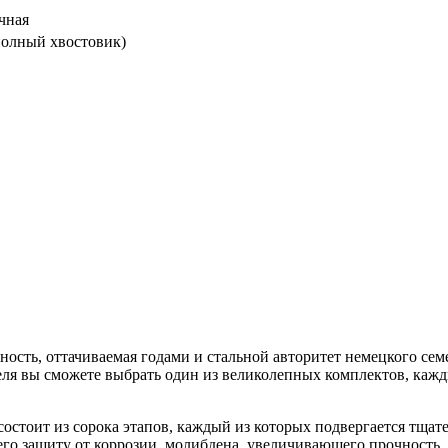
ичная
а полный хвостовик)
ность, оттачиваемая годами и стальной авторитет немецкого сем
еля вы сможете выбрать один из великолепных комплектов, кажд
состоит из сорока этапов, каждый из которых подвергается тщат
щего защиту от коррозии, молибдена, увеличивающего прочность,