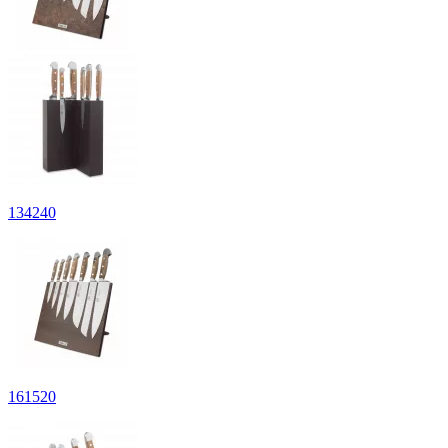
134
240
161
520