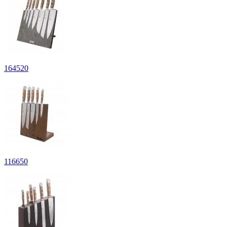
164
520
116
650