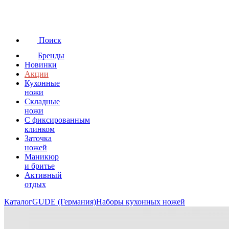
Поиск
Бренды
Новинки
Акции
Кухонные
ножи
Складные
ножи
C фиксированным
клинком
Заточка
ножей
Маникюр
и бритье
Активный
отдых
Каталог
GUDE (Германия)
Наборы кухонных ножей