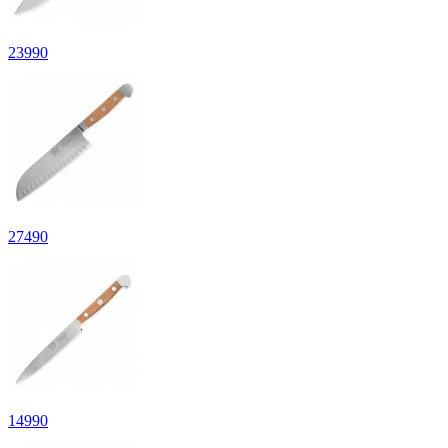
23
990
27
490
14
990