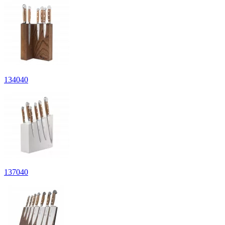
134
040
137
040