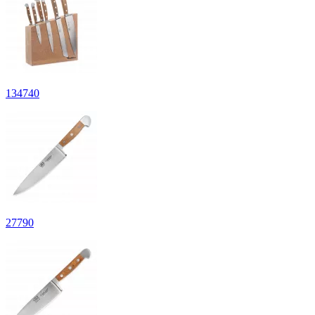
134
740
27
790