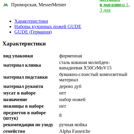
Приморская, MesserMeister
в магазин
за 1-
3 дня
Характеристики
Наборы кухонных ножей GUDE
GUDE (Германия)
Характеристики
вид упаковки
фирменная
сталь кованая молибден-
материал клинка
ванадиевая X50CrMoV15
бумажно-слоистый композитный
материал подставки
материал
материал рукояти
дерево дуб
мусат в наборе
нет
назначение
набор ножей
ножницы в наборе
нет
предметов в наборе
8
(штук)
рекомендации по уходу
ручная мойка
семейство
Alpha Fasseiche