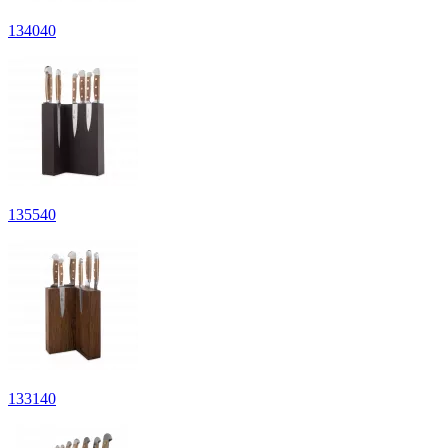
134
040
135
540
133
140