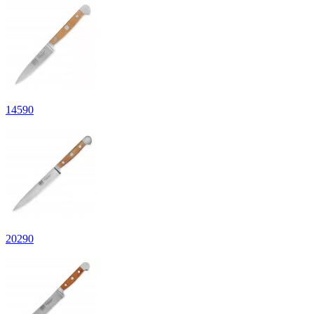
14
590
20
290