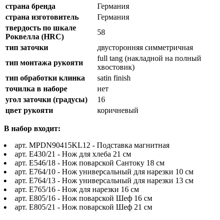
страна бренда
Германия
страна изготовитель
Германия
твердость по шкале
58
Роквелла (HRC)
тип заточки
двусторонняя симметричная
full tang (накладной на полный
тип монтажа рукояти
хвостовик)
тип обработки клинка
satin finish
точилка в наборе
нет
угол заточки (градусы)
16
цвет рукояти
коричневый
В набор входит:
арт. MPDN90415KL12 - Подставка магнитная
арт. E430/21 - Нож для хлеба 21 см
арт. E546/18 - Нож поварской Сантоку 18 см
арт. E764/10 - Нож универсальный для нарезки 10 см
арт. E764/13 - Нож универсальный для нарезки 13 см
арт. E765/16 - Нож для нарезки 16 см
арт. E805/16 - Нож поварской Шеф 16 см
арт. E805/21 - Нож поварской Шеф 21 см