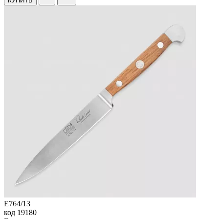
КУПИТЬ
E764/13
код
19180