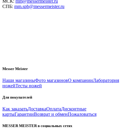
МСК:
mm@messermeister.ru
СПБ:
mm.spb@messermeister.ru
Messer Meister
Наши магазины
Фото магазинов
О компании
Лаборатория
ножей
Тесты ножей
Для покупателей
Как заказать
Доставка
Оплата
Дисконтные
карты
Гарантии
Возврат и обмен
Пожаловаться
MESSER MEISTER в социальных сетях