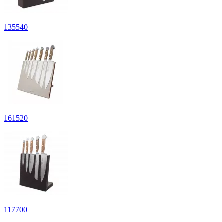
135
540
161
520
117
700