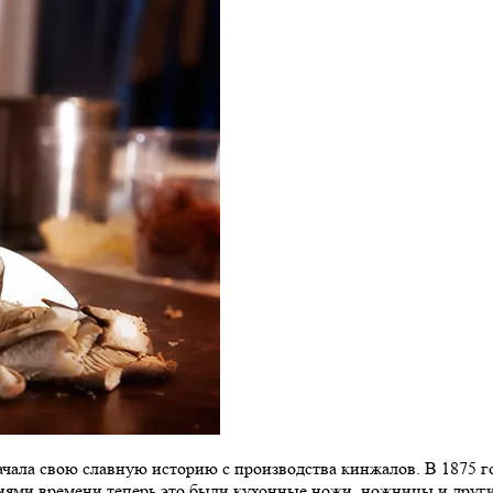
начала свою славную историю с производства кинжалов. В 1875
аниями времени теперь это были кухонные ножи, ножницы и дру