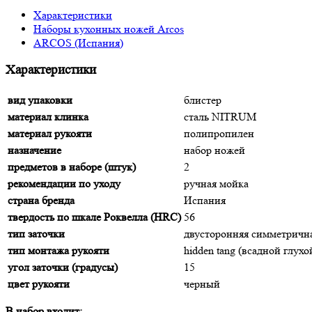
Характеристики
Наборы кухонных ножей Arcos
ARCOS (Испания)
Характеристики
вид упаковки
блистер
материал клинка
сталь NITRUM
материал рукояти
полипропилен
назначение
набор ножей
предметов в наборе (штук)
2
рекомендации по уходу
ручная мойка
страна бренда
Испания
твердость по шкале Роквелла (HRC)
56
тип заточки
двусторонняя симметричн
тип монтажа рукояти
hidden tang (всадной глухо
угол заточки (градусы)
15
цвет рукояти
черный
В набор входит: