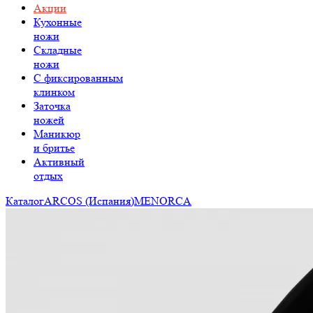
Акции
Кухонные
ножи
Складные
ножи
C фиксированным
клинком
Заточка
ножей
Маникюр
и бритье
Активный
отдых
Каталог
ARCOS (Испания)
MENORCA