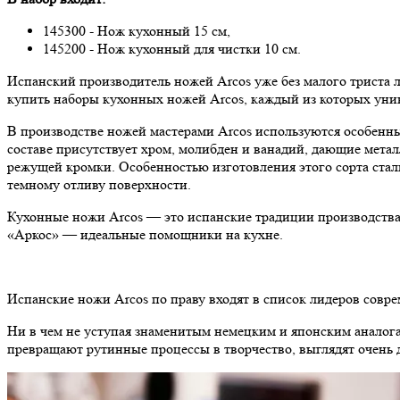
145300 - Нож кухонный 15 см,
145200 - Нож кухонный для чистки 10 см.
Испанский производитель ножей Arcos уже без малого триста л
купить наборы кухонных ножей Arcos, каждый из которых уни
В производстве ножей мастерами Arcos используются особенные
составе присутствует хром, молибден и ванадий, дающие метал
режущей кромки. Особенностью изготовления этого сорта стали
темному отливу поверхности.
Кухонные ножи Arcos — это испанские традиции производства 
«Аркос» — идеальные помощники на кухне.
Испанские ножи Arcos по праву входят в список лидеров совр
Ни в чем не уступая знаменитым немецким и японским аналога
превращают рутинные процессы в творчество, выглядят очень