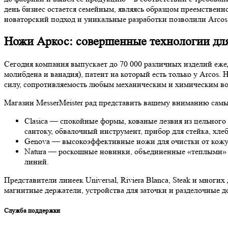
день бизнес остается семейным, являясь образцом преемствен
новаторский подход и уникальные разработки позволили Arcos 
Ножи Аркос: совершенные технологии для
Сегодня компания выпускает до 70 000 различных изделий еж
молибдена и ванадия), патент на который есть только у Arcos
силу, сопротивляемость любым механическим и химическим во
Магазин MesserMeister рад представить вашему вниманию самы
Clasica — спокойные формы, кованые лезвия из цельного
сантоку, обвалочный инструмент, прибор для стейка, хле
Genova — высокоэффективные ножи для очистки от кожу
Natura — роскошные новинки, объединенные «теплыми» 
линий.
Представители линеек Universal, Riviera Blanca, Steak и мно
магнитные держатели, устройства для заточки и разделочные д
Служба поддержки