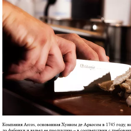
Компания Arcos, основанная Хуаном де Аркосом в 1745 году, 
до фабрики и вывел ее продукцию – в соответствии с требов