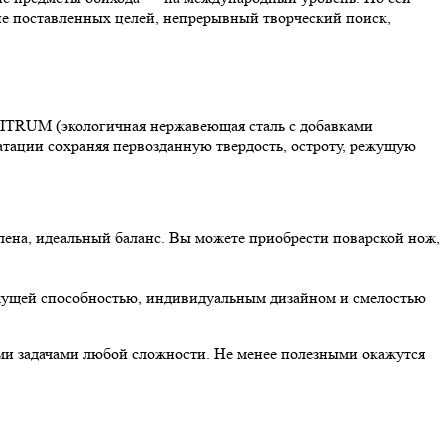
ие поставленных целей, непрерывный творческий поиск,
 NITRUM (экологичная нержавеющая сталь с добавками
уатации сохраняя первозданную твердость, остроту, режущую
илена, идеальный баланс. Вы можете приобрести поварской нож,
ежущей способностью, индивидуальным дизайном и смелостью
ными задачами любой сложности. Не менее полезными окажутся