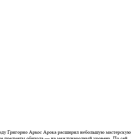
 году Григорио Аркос Арока расширил небольшую мастерскую
гие предметы обихода — на международный уровень. По сей