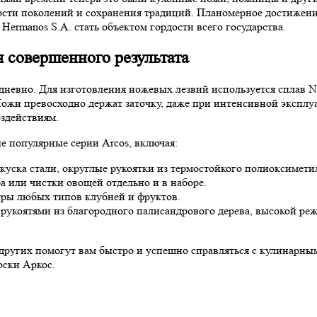
ности поколений и сохранения традиций. Планомерное достижен
Hermanos S.A. стать объектом гордости всего государства.
 совершенного результата
едневно. Для изготовления ножевых лезвий используется сплав
. Ножи превосходно держат заточку, даже при интенсивной экспл
здействиям.
е популярные серии Arcos, включая:
 куска стали, округлые рукоятки из термостойкого полиоксимет
ба или чистки овощей отдельно и в наборе.
ры любых типов клубней и фруктов.
рукоятями из благородного палисандрового дерева, высокой р
гих других помогут вам быстро и успешно справляться с кулинар
оски Аркос.