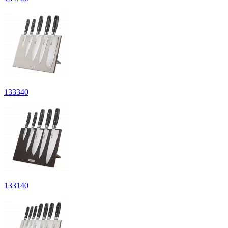
133
340
133
140