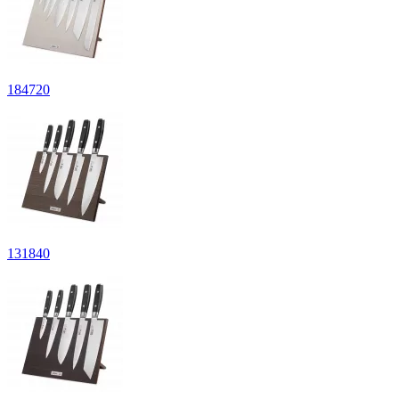
184
720
131
840