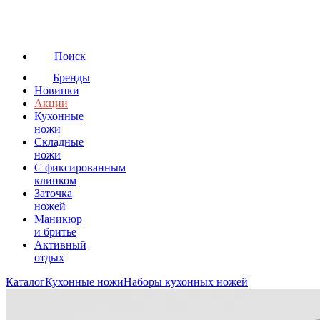
Поиск
Бренды
Новинки
Акции
Кухонные
ножи
Складные
ножи
C фиксированным
клинком
Заточка
ножей
Маникюр
и бритье
Активный
отдых
Каталог
Кухонные ножи
Наборы кухонных ножей