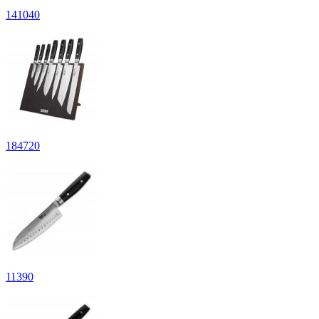
141
040
184
720
11
390