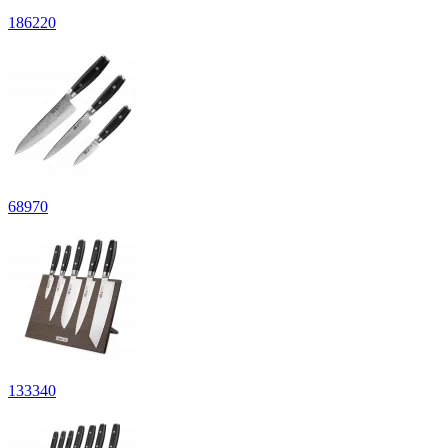
186
220
68
970
133
340