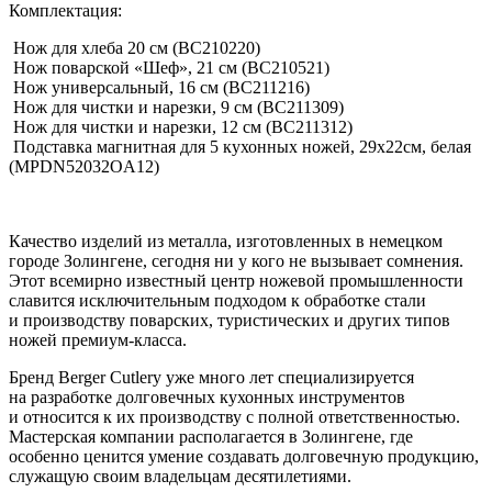
Комплектация:
Нож для хлеба 20 см (BC210220)
Нож поварской «Шеф», 21 см (BC210521)
Нож универсальный, 16 см (BC211216)
Нож для чистки и нарезки, 9 см (BC211309)
Нож для чистки и нарезки, 12 см (BC211312)
Подставка магнитная для 5 кухонных ножей, 29х22см, белая
(MPDN52032OA12)
Качество изделий из металла, изготовленных в немецком
городе Золингене, сегодня ни у кого не вызывает сомнения.
Этот всемирно известный центр ножевой промышленности
славится исключительным подходом к обработке стали
и производству поварских, туристических и других типов
ножей премиум-класса.
Бренд Berger Cutlery уже много лет специализируется
на разработке долговечных кухонных инструментов
и относится к их производству с полной ответственностью.
Мастерская компании располагается в Золингене, где
особенно ценится умение создавать долговечную продукцию,
служащую своим владельцам десятилетиями.