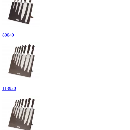
80
040
113
920