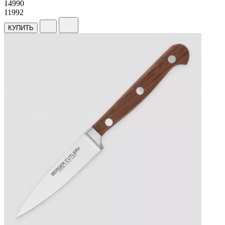
14
990
11992
КУПИТЬ