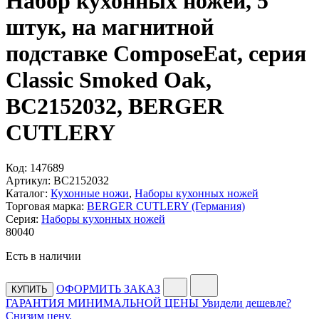
Набор кухонных ножей, 5
штук, на магнитной
подставке ComposeEat, серия
Classic Smoked Oak,
BC2152032, BERGER
CUTLERY
Код:
147689
Артикул:
BC2152032
Каталог:
Кухонные ножи
,
Наборы кухонных ножей
Торговая марка:
BERGER CUTLERY (Германия)
Серия:
Наборы кухонных ножей
80
040
Есть в наличии
ОФОРМИТЬ ЗАКАЗ
КУПИТЬ
ГАРАНТИЯ МИНИМАЛЬНОЙ ЦЕНЫ
Увидели дешевле?
Снизим цену.