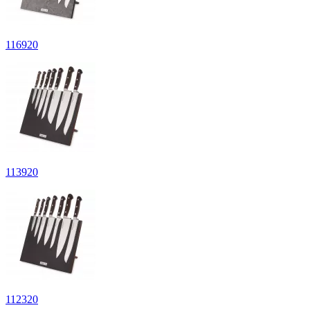
116
920
113
920
112
320