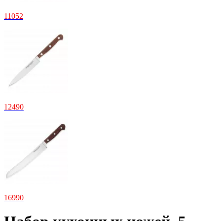
11
052
12
490
16
990