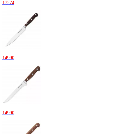
17
274
14
990
14
990