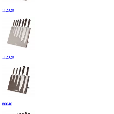
112
320
112
320
80
040