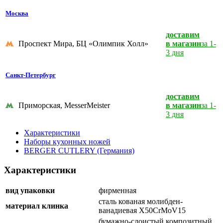
Москва
доставим
Проспект Мира, БЦ «Олимпик Холл»
в магазин
за 1-
3 дня
Санкт-Петербург
доставим
Приморская, MesserMeister
в магазин
за 1-
3 дня
Характеристики
Наборы кухонных ножей
BERGER CUTLERY (Германия)
Характеристики
вид упаковки
фирменная
сталь кованая молибден-
материал клинка
ванадиевая X50CrMoV15
бумажно-слоистый композитный