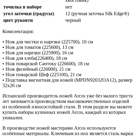
хвостовик)
точилка в наборе
нет
угол заточки (градусы)
12 (ручная заточка Silk Edge®)
цвет рукояти
черный
Комплектация:
• Нож для чистки и нарезки (225700), 10 см
• Нож для томатов (225600), 13 см
• Нож для нарезки (225900), 16 см
• Нож для хлеба(226400), 18 см
• Нож поварской Сантоку (226600), 18 см
• Нож филейный (226000), 21 см
• Нож поварской Шеф (225100), 21 см
• Подставка магнитная для ножей (MPDN92032OA12), размер
32х26 см
Испанский производитель ножей Arcos уже без малого триста
лет занимается производством высококачественных изделий
из особенной износостойкой стали. В этом разделе вы можете
купить наборы кухонных ножей Arcos, каждый из которых
уникален.
В производстве ножей мастерами Arcos используются
особенные материалы. Ключевым из них является сталь марки