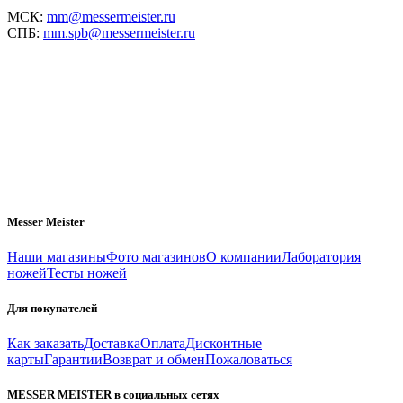
МСК:
mm@messermeister.ru
СПБ:
mm.spb@messermeister.ru
Messer Meister
Наши магазины
Фото магазинов
О компании
Лаборатория
ножей
Тесты ножей
Для покупателей
Как заказать
Доставка
Оплата
Дисконтные
карты
Гарантии
Возврат и обмен
Пожаловаться
MESSER MEISTER в социальных сетях