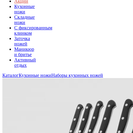
Акции
Кухонные
ножи
Складные
ножи
C фиксированным
клинком
Заточка
ножей
Маникюр
и бритье
Активный
отдых
Каталог
Кухонные ножи
Наборы кухонных ножей