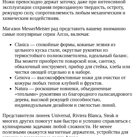
Ножи превосходно держат заточку, даже при интенсивной
эксплуатации сохраняя первозданную твердость, остроту,
режущую силу, сопротивляемость любым механическим и
химическим воздействиям.
Магазин MesserMeister рад представить вашему вниманию
самые популярные серии Arcos, включая:
Clasica — спокойные формы, кованые лезвия из
цельного куска стали, округлые рукоятки из
термостойкого полиоксиметилена, идеальный баланс.
Вы можете приобрести поварской нож, сантоку,
обвалочный инструмент, прибор для стейка, хлеба или
чистки овощей отдельно и в наборе.
Genova — высокоэффективные ножи для очистки от
кожуры любых типов клубней и фруктов.
Natura — роскошные новинки, объединенные
«теплыми» рукоятями из благородного палисандрового
дерева, высокой режущей способностью,
индивидуальным дизайном и смелостью линий.
Представители линеек Universal, Riviera Blanca, Steak и
многих других помогут вам быстро и успешно справляться с
кулинарными задачами любой сложности. Не менее
полезными окажутся магнитные держатели, устройства для