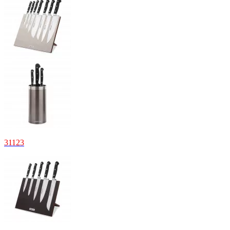
31
123