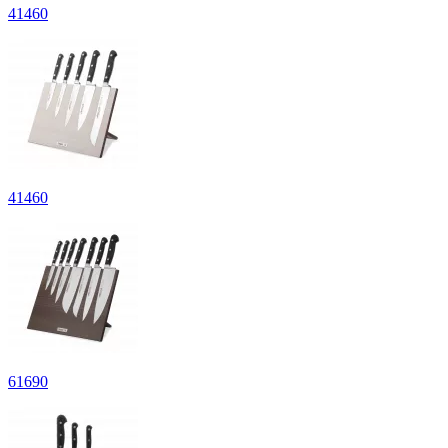
41
460
41
460
61
690