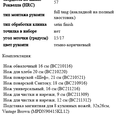
57
Роквелла (HRC)
full tang (накладной на полный
тип монтажа рукояти
хвостовик)
тип обработки клинка
satin finish
точилка в наборе
нет
угол заточки (градусы)
15/17
цвет рукояти
темно-коричневый
Комплектация:
Нож обвалочный 16 см (BC210116)
Нож для хлеба 20 см (BC210220)
Нож поварской «Шеф», 21 см (BC210521)
Нож поварской Сантоку, 18 см (BC210916)
Нож универсальный, 16 см (BC211216)
Нож для чистки и нарезки, 9 см (BC211309)
Нож для чистки и нарезки, 12 см (BC211312)
Подставка магнитная для 8 кухонных ножей, 32х26см,
Vintage Brown (MPDN90415KL12)