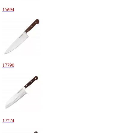
15
694
17
790
17
274