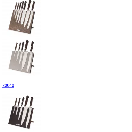
80
040