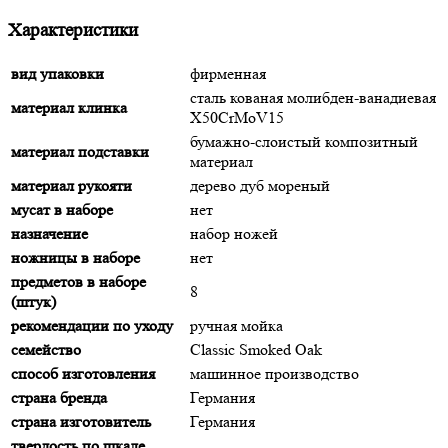
Характеристики
вид упаковки
фирменная
сталь кованая молибден-ванадиевая
материал клинка
X50CrMoV15
бумажно-слоистый композитный
материал подставки
материал
материал рукояти
дерево дуб мореный
мусат в наборе
нет
назначение
набор ножей
ножницы в наборе
нет
предметов в наборе
8
(штук)
рекомендации по уходу
ручная мойка
семейство
Classic Smoked Oak
способ изготовления
машинное производство
страна бренда
Германия
страна изготовитель
Германия
твердость по шкале