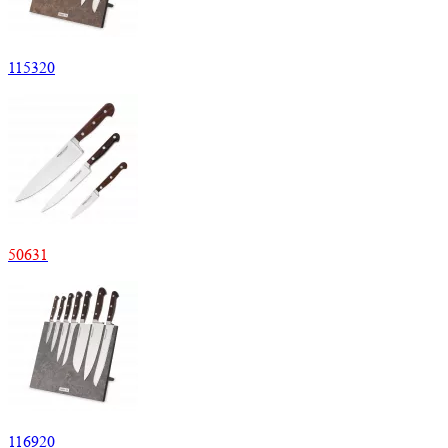
115
320
50
631
116
920