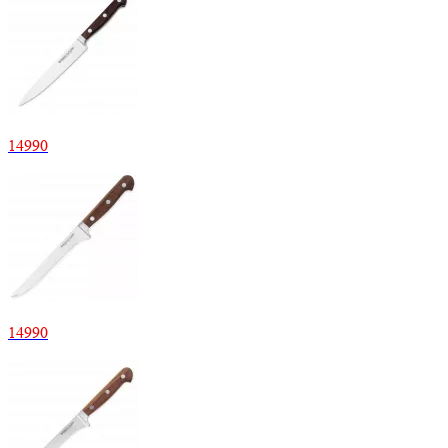
14
990
14
990