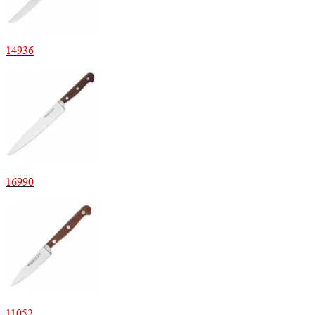
14
936
16
990
11
052