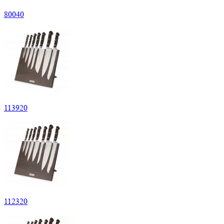
80
040
113
920
112
320