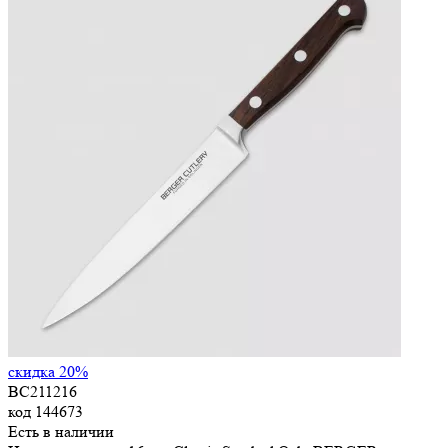
скидка 20%
BC211216
код
144673
Есть в наличии