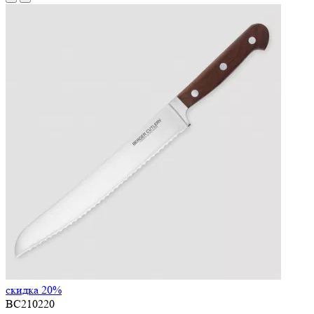
скидка 20%
BC210220