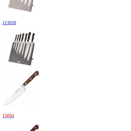
113
920
15
694