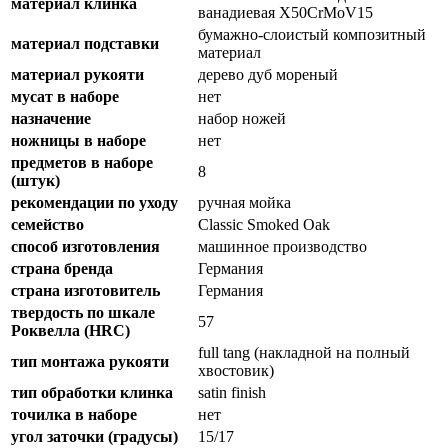
материал клинка
ванадиевая X50CrMoV15
бумажно-слоистый композитный
материал подставки
материал
материал рукояти
дерево дуб мореный
мусат в наборе
нет
назначение
набор ножей
ножницы в наборе
нет
предметов в наборе
8
(штук)
рекомендации по уходу
ручная мойка
семейство
Classic Smoked Oak
способ изготовления
машинное производство
страна бренда
Германия
страна изготовитель
Германия
твердость по шкале
57
Роквелла (HRC)
full tang (накладной на полный
тип монтажа рукояти
хвостовик)
тип обработки клинка
satin finish
точилка в наборе
нет
угол заточки (градусы)
15/17