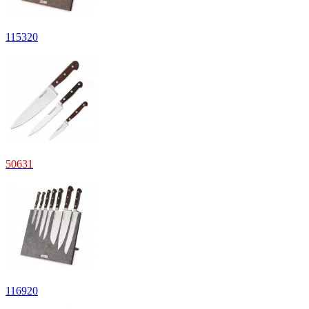
115
320
50
631
116
920