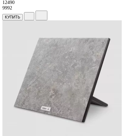
12
490
9992
КУПИТЬ