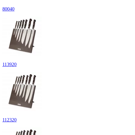
80
040
113
920
112
320