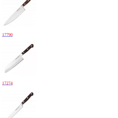
17
790
17
274