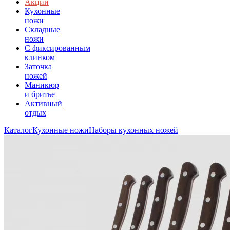
Акции
Кухонные
ножи
Складные
ножи
C фиксированным
клинком
Заточка
ножей
Маникюр
и бритье
Активный
отдых
Каталог
Кухонные ножи
Наборы кухонных ножей