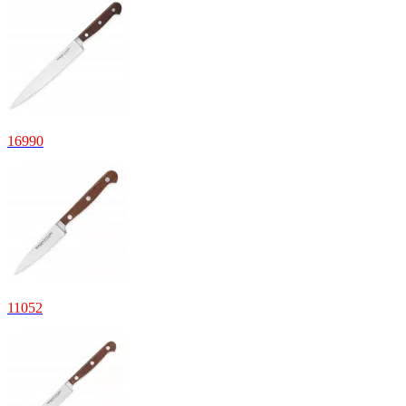
16
990
11
052