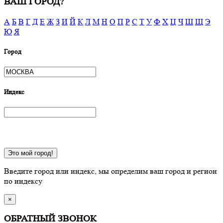
ВАШ ГОРОД?
А
Б
В
Г
Д
Е
Ж
З
И
Й
К
Л
М
Н
О
П
Р
С
Т
У
Ф
Х
Ц
Ч
Ш
Щ
Э
Ю
Я
Город
Индекс
Это мой город!
Введите город или индекс, мы определим ваш город и регион
по индексу
×
ОБРАТНЫЙ ЗВОНОК