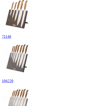
71
140
104
220