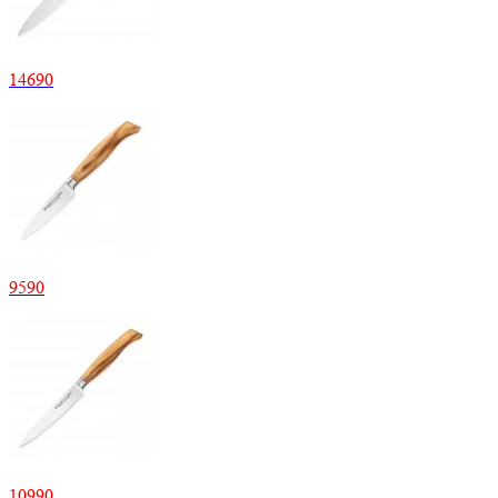
14
690
9
590
10
990