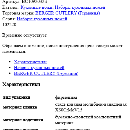
Артикул:
BC1092032S
Каталог:
Кухонные ножи
,
Наборы кухонных ножей
Торговая марка:
BERGER CUTLERY (Германия)
Серия:
Наборы кухонных ножей
102
220
Временно отсутствует
Обращаем внимание, после поступления цена товара может
измениться.
Характеристики
Наборы кухонных ножей
BERGER CUTLERY (Германия)
Характеристики
вид упаковки
фирменная
сталь кованая молибден-ванадиевая
материал клинка
X50CrMoV15
бумажно-слоистый композитный
материал подставки
материал
материал рукояти
дерево оливковое