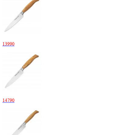
13
990
14
790