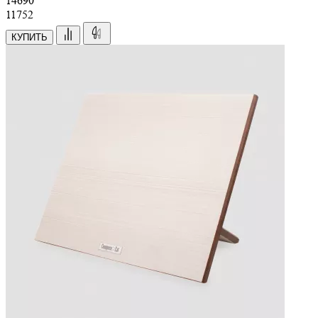
14
690
11752
КУПИТЬ