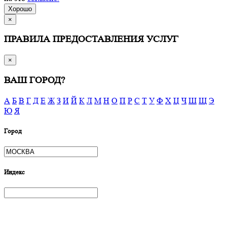
Хорошо
×
ПРАВИЛА ПРЕДОСТАВЛЕНИЯ УСЛУГ
×
ВАШ ГОРОД?
А
Б
В
Г
Д
Е
Ж
З
И
Й
К
Л
М
Н
О
П
Р
С
Т
У
Ф
Х
Ц
Ч
Ш
Щ
Э
Ю
Я
Город
Индекс