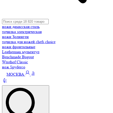
ножи дамасская сталь
точилка электрическая
ножи Золинген
точилка для ножей chefs choice
ножи фронтальные
Leatherman мультитул
Benchmade Bugout
Wüsthof Classic
нож Spyderco
МОСКВА