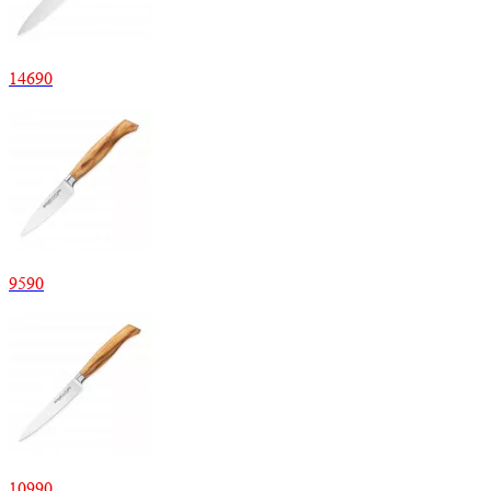
14
690
9
590
10
990