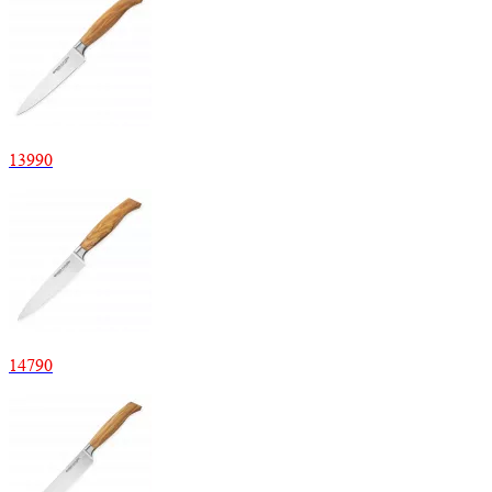
13
990
14
790