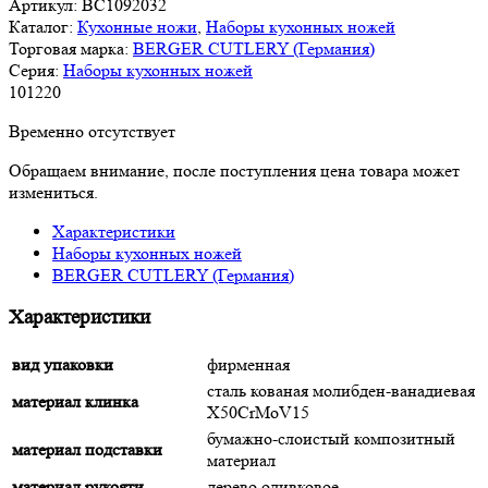
Артикул:
BC1092032
Каталог:
Кухонные ножи
,
Наборы кухонных ножей
Торговая марка:
BERGER CUTLERY (Германия)
Серия:
Наборы кухонных ножей
101
220
Временно отсутствует
Обращаем внимание, после поступления цена товара может
измениться.
Характеристики
Наборы кухонных ножей
BERGER CUTLERY (Германия)
Характеристики
вид упаковки
фирменная
сталь кованая молибден-ванадиевая
материал клинка
X50CrMoV15
бумажно-слоистый композитный
материал подставки
материал
материал рукояти
дерево оливковое