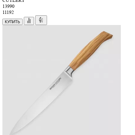
CUTLERY
13
990
11192
КУПИТЬ