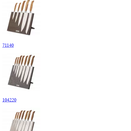
71
140
104
220