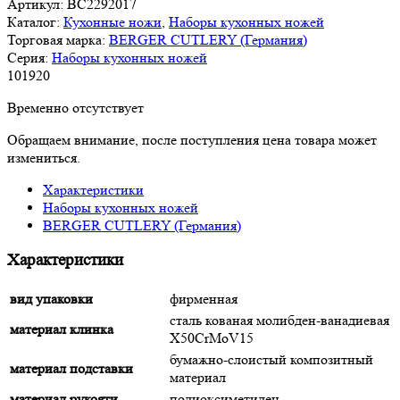
Артикул:
BC2292017
Каталог:
Кухонные ножи
,
Наборы кухонных ножей
Торговая марка:
BERGER CUTLERY (Германия)
Серия:
Наборы кухонных ножей
101
920
Временно отсутствует
Обращаем внимание, после поступления цена товара может
измениться.
Характеристики
Наборы кухонных ножей
BERGER CUTLERY (Германия)
Характеристики
вид упаковки
фирменная
сталь кованая молибден-ванадиевая
материал клинка
X50CrMoV15
бумажно-слоистый композитный
материал подставки
материал
материал рукояти
полиоксиметилен