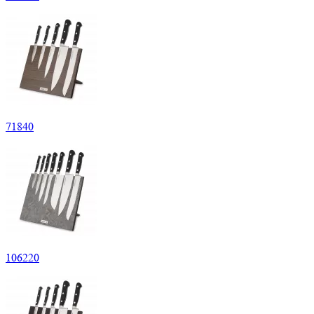
71
840
106
220