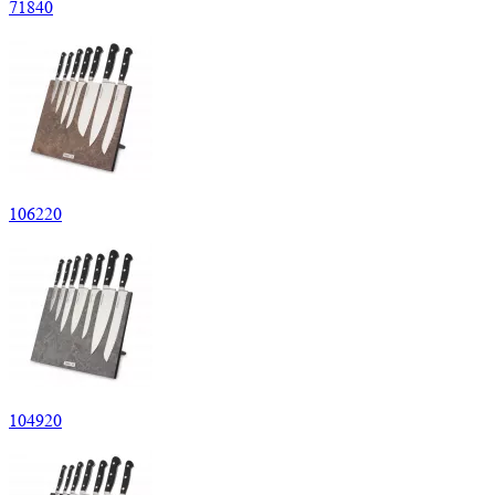
71
840
106
220
104
920