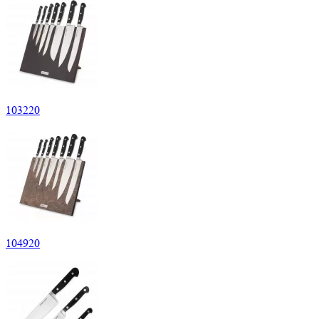
103
220
104
920