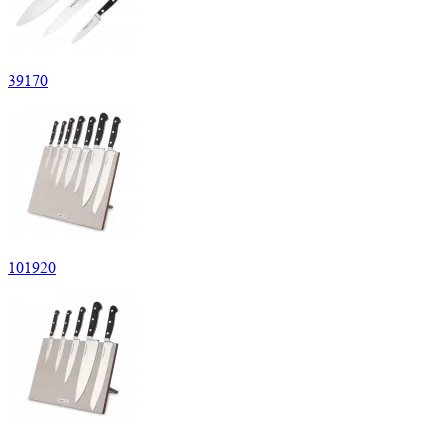
39
170
101
920