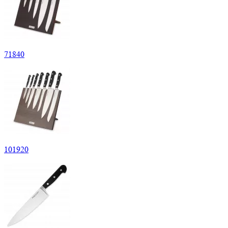
71
840
101
920