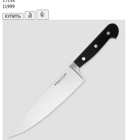
15
188
11999
КУПИТЬ