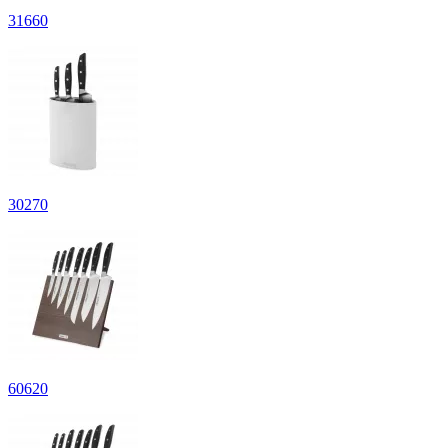
31
660
30
270
60
620