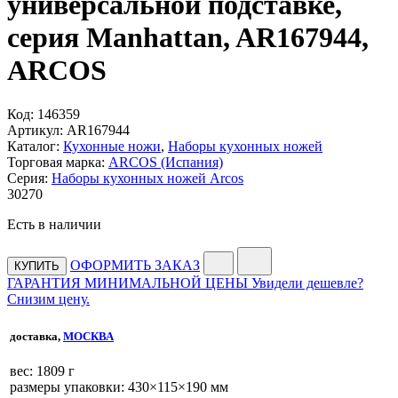
универсальной подставке,
серия Manhattan, AR167944,
ARCOS
Код:
146359
Артикул:
AR167944
Каталог:
Кухонные ножи
,
Наборы кухонных ножей
Торговая марка:
ARCOS (Испания)
Серия:
Наборы кухонных ножей Arcos
30
270
Есть в наличии
ОФОРМИТЬ ЗАКАЗ
КУПИТЬ
ГАРАНТИЯ МИНИМАЛЬНОЙ ЦЕНЫ
Увидели дешевле?
Снизим цену.
доставка,
МОСКВА
веc: 1809 г
размеры упаковки: 430×115×190 мм