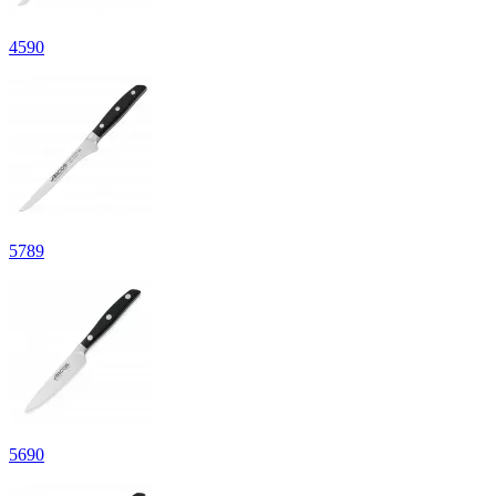
4
590
5
789
5
690