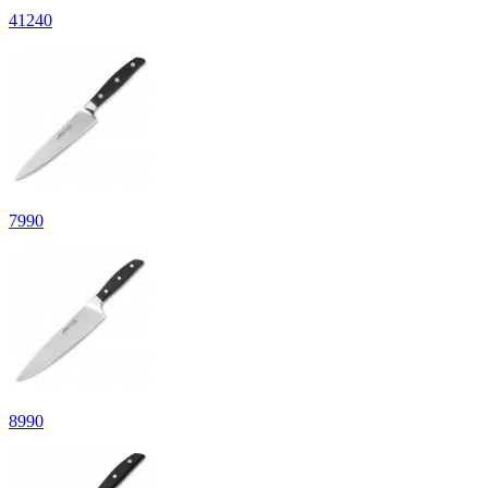
41
240
7
990
8
990