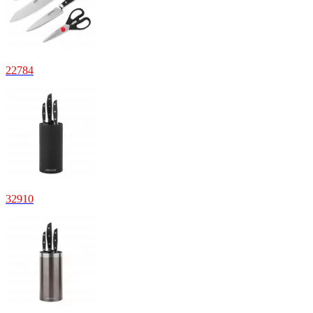
22
784
32
910