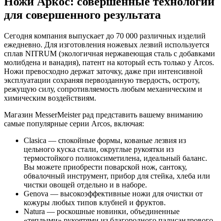
Ножи Аркос: совершенные технологии
для совершенного результата
Сегодня компания выпускает до 70 000 различных изделий
ежедневно. Для изготовления ножевых лезвий используется
сплав NITRUM (экологичная нержавеющая сталь с добавками
молибдена и ванадия), патент на который есть только у Arcos.
Ножи превосходно держат заточку, даже при интенсивной
эксплуатации сохраняя первозданную твердость, остроту,
режущую силу, сопротивляемость любым механическим и
химическим воздействиям.
Магазин MesserMeister рад представить вашему вниманию
самые популярные серии Arcos, включая:
Clasica — спокойные формы, кованые лезвия из
цельного куска стали, округлые рукоятки из
термостойкого полиоксиметилена, идеальный баланс.
Вы можете приобрести поварской нож, сантоку,
обвалочный инструмент, прибор для стейка, хлеба или
чистки овощей отдельно и в наборе.
Genova — высокоэффективные ножи для очистки от
кожуры любых типов клубней и фруктов.
Natura — роскошные новинки, объединенные
«теплыми» рукоятями из благородного палисандрового