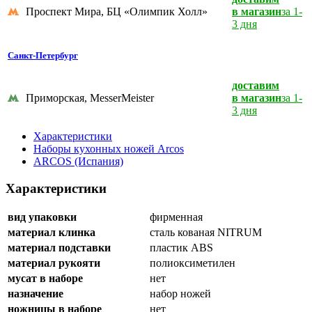
Проспект Мира, БЦ «Олимпик Холл»
в магазин
за 1-
3 дня
Санкт-Петербург
доставим
Приморская, MesserMeister
в магазин
за 1-
3 дня
Характеристики
Наборы кухонных ножей Arcos
ARCOS (Испания)
Характеристики
вид упаковки
фирменная
материал клинка
сталь кованая NITRUM
материал подставки
пластик ABS
материал рукояти
полиоксиметилен
мусат в наборе
нет
назначение
набор ножей
ножницы в наборе
нет