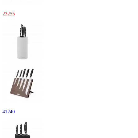
23
255
41
240