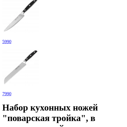
5
990
7
990
Набор кухонных ножей
"поварская тройка", в