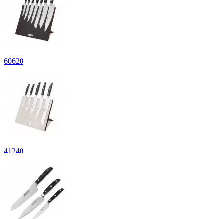
60
620
41
240