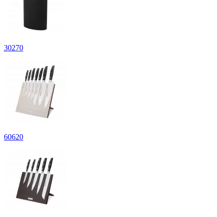
30
270
60
620