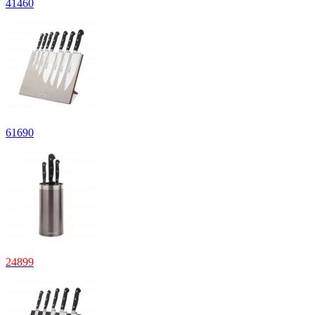
41460
61690
24899