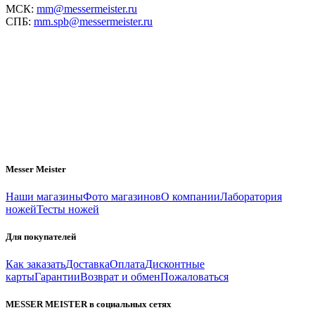
МСК:
mm@messermeister.ru
СПБ:
mm.spb@messermeister.ru
Messer Meister
Наши магазины
Фото магазинов
О компании
Лаборатория
ножей
Тесты ножей
Для покупателей
Как заказать
Доставка
Оплата
Дисконтные
карты
Гарантии
Возврат и обмен
Пожаловаться
MESSER MEISTER в социальных сетях