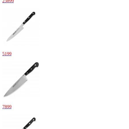
23899
5199
7899