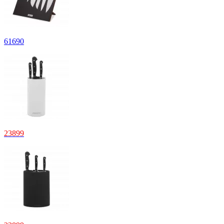
61690
23899