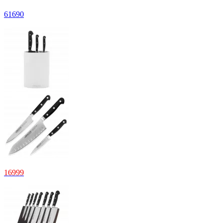
61690
16999