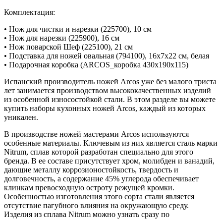
Комплектация:
• Нож для чистки и нарезки (225700), 10 см
• Нож для нарезки (225900), 16 см
• Нож поварской Шеф (225100), 21 см
• Подставка для ножей овальная (794100), 16х7х22 см, белая
• Подарочная коробка (ARCOS_коробка 430х190х115)
Испанский производитель ножей Arcos уже без малого триста
лет занимается производством высококачественных изделий
из особенной износостойкой стали. В этом разделе вы можете
купить наборы кухонных ножей Arcos, каждый из которых
уникален.
В производстве ножей мастерами Arcos используются
особенные материалы. Ключевым из них является сталь марки
Nitrum, сплав которой разработан специально для этого
бренда. В ее составе присутствует хром, молибден и ванадий,
дающие металлу коррозионостойкость, твердость и
долговечность, а содержание 45% углерода обеспечивает
клинкам превосходную остроту режущей кромки.
Особенностью изготовления этого сорта стали является
отсутствие пагубного влияния на окружающую среду.
Изделия из сплава Nitrum можно узнать сразу по