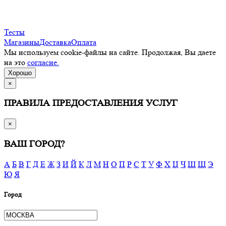
Тесты
Магазины
Доставка
Оплата
Мы используем cookie-файлы на сайте. Продолжая, Вы даете
на это
согласие.
Хорошо
×
ПРАВИЛА ПРЕДОСТАВЛЕНИЯ УСЛУГ
×
ВАШ ГОРОД?
А
Б
В
Г
Д
Е
Ж
З
И
Й
К
Л
М
Н
О
П
Р
С
Т
У
Ф
Х
Ц
Ч
Ш
Щ
Э
Ю
Я
Город