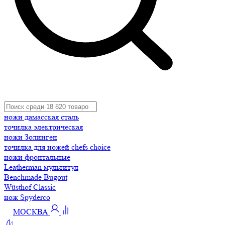
ножи дамасская сталь
точилка электрическая
ножи Золинген
точилка для ножей chefs choice
ножи фронтальные
Leatherman мультитул
Benchmade Bugout
Wüsthof Classic
нож Spyderco
МОСКВА