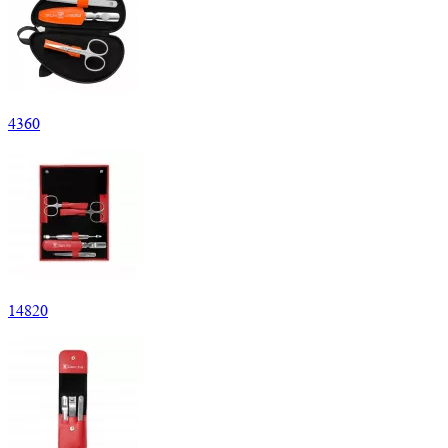
4
360
14
820