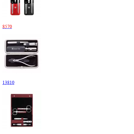
8
570
13
810