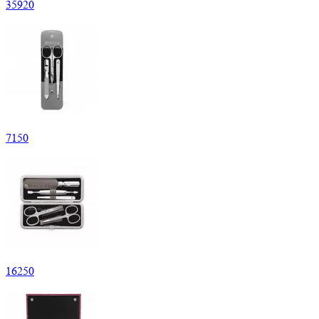
35
920
7
150
16
250