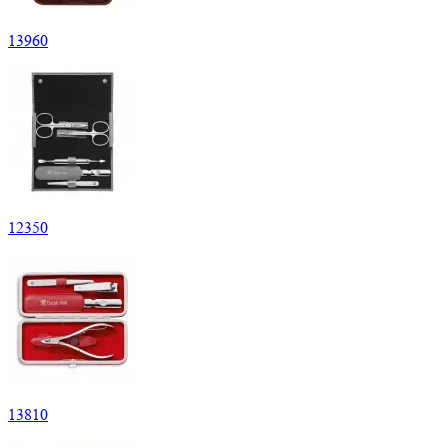
13
960
12
350
13
810