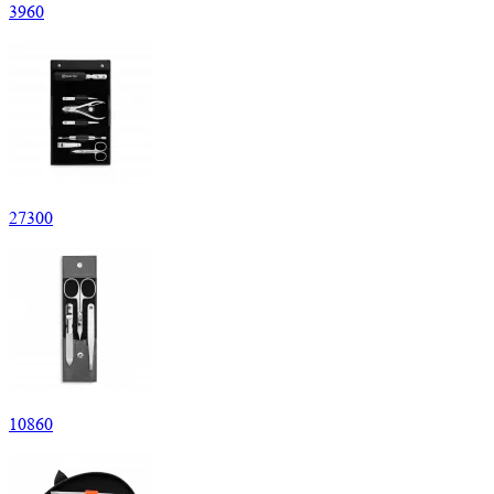
3
960
27
300
10
860