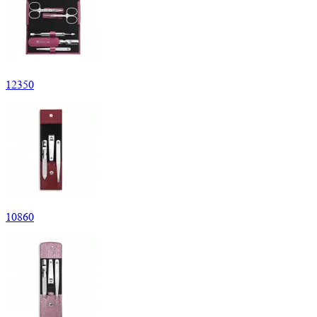
12
350
10
860