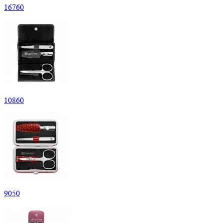
16
760
10
860
9
050