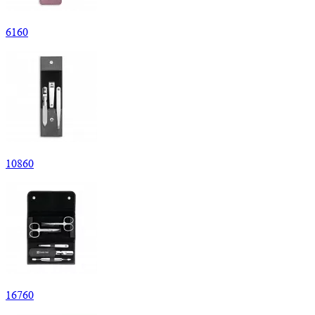
6
160
10
860
16
760