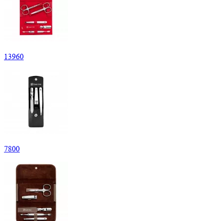
13
960
7
800