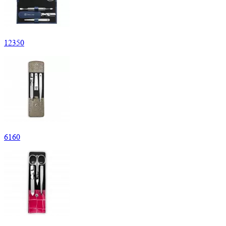
12
350
6
160