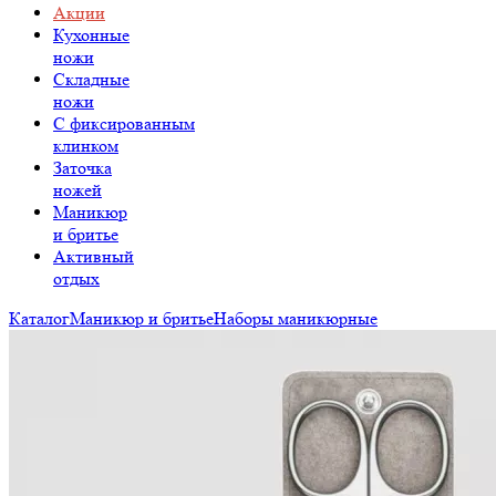
Акции
Кухонные
ножи
Складные
ножи
C фиксированным
клинком
Заточка
ножей
Маникюр
и бритье
Активный
отдых
Каталог
Маникюр и бритье
Наборы маникюрные