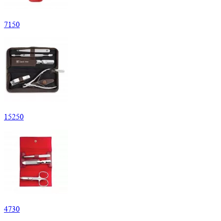
7
150
15
250
4
730