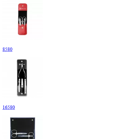
8
580
16
580