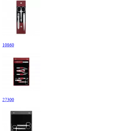
10
860
27
300