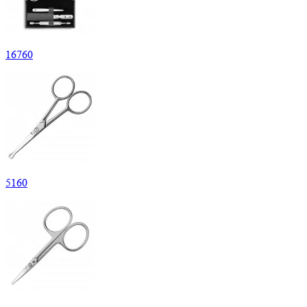
16
760
5
160