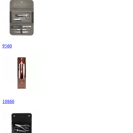
9
560
10
860