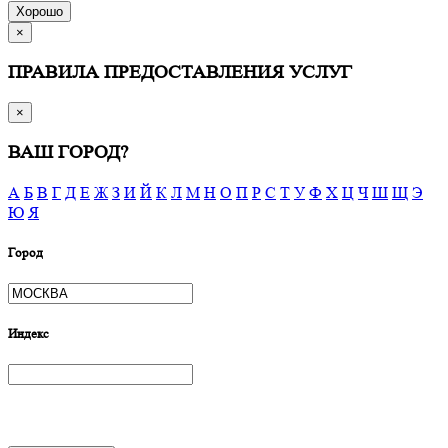
Хорошо
×
ПРАВИЛА ПРЕДОСТАВЛЕНИЯ УСЛУГ
×
ВАШ ГОРОД?
А
Б
В
Г
Д
Е
Ж
З
И
Й
К
Л
М
Н
О
П
Р
С
Т
У
Ф
Х
Ц
Ч
Ш
Щ
Э
Ю
Я
Город
Индекс