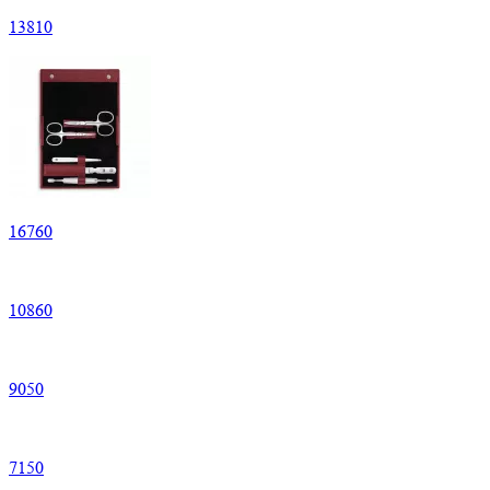
13
810
16
760
10
860
9
050
7
150