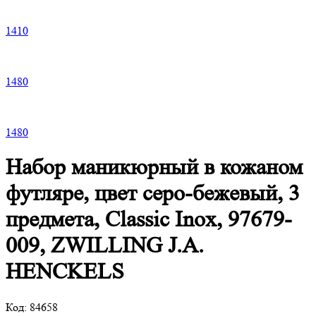
1
410
1
480
1
480
Набор маникюрный в кожаном
футляре, цвет cеро-бежевый, 3
предмета, Classic Inox, 97679-
009, ZWILLING J.A.
HENCKELS
Код:
84658