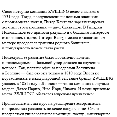
Свою историю компания ZWILLING ведет с далекого
1731 года. Тогда, воодушевленный новыми знаниями
о производстве ножей, Питер Хенкельс зарегистрировал
логотип своей компании — двух близнецов. В Гильдии
Ножовщиков его приняли радушно и с большим интересом
относились к идеям Питера. Вскоре молва о талантливом
мастере преодолела границы родного Золингена,
и популярность ножей стала расти.
Последующее развитие было достаточно долгим
и планомерным — большой упор делался на изучение
вопроса. Так, первый офис за пределами Золингена —
в Берлине — был открыт только в 1810 году. Впервые
поучаствовать в международной выставке бренду ZWILLING
удалось в 1851 году в Лондоне — тогда компания получила
медаль. Далее Париж, Нью-Йорк, Чикаго. И везде призовые
места. ZWILLING обзавелся мировым признанием.
Производитель взял курс на расширение ассортимента,
но продолжал развивать ножевое направление. Стали
продаваться универсальные ножницы, посуда, маникюрные