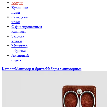
Акции
Кухонные
ножи
Складные
ножи
C фиксированным
клинком
Заточка
ножей
Маникюр
и бритье
Активный
отдых
Каталог
Маникюр и бритье
Наборы маникюрные